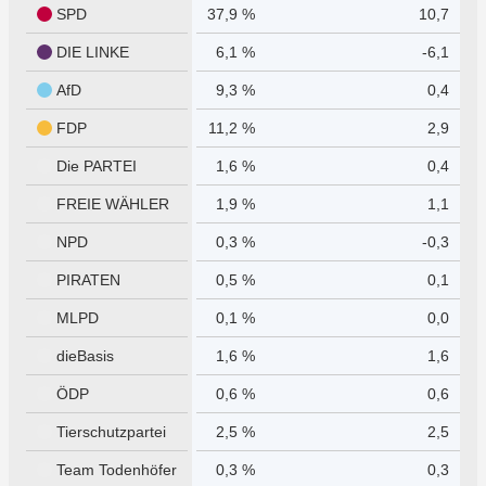
SPD
37,9 %
10,7
DIE LINKE
6,1 %
-6,1
AfD
9,3 %
0,4
FDP
11,2 %
2,9
Die PARTEI
1,6 %
0,4
FREIE WÄHLER
1,9 %
1,1
NPD
0,3 %
-0,3
PIRATEN
0,5 %
0,1
MLPD
0,1 %
0,0
dieBasis
1,6 %
1,6
ÖDP
0,6 %
0,6
Tierschutzpartei
2,5 %
2,5
Team Todenhöfer
0,3 %
0,3