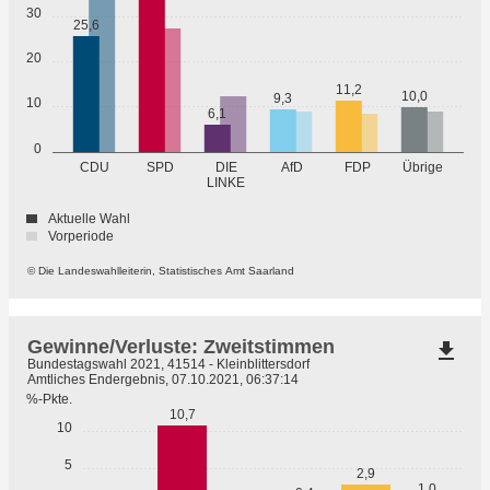
30
25,6
20
11,2
10,0
9,3
10
6,1
0
Übrige
CDU
SPD
DIE
AfD
FDP
LINKE
Aktuelle Wahl
Vorperiode
© Die Landeswahlleiterin, Statistisches Amt Saarland
Gewinne/Verluste: Zweitstimmen
file_download
Bundestagswahl 2021, 41514 - Kleinblittersdorf
Amtliches Endergebnis, 07.10.2021, 06:37:14
%-Pkte.
10,7
10
5
2,9
1,0