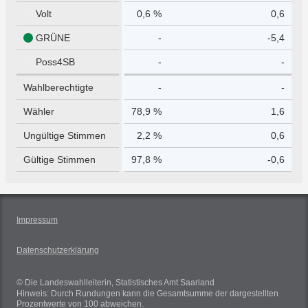
Volt
0,6 %
0,6
GRÜNE
-
-5,4
Poss4SB
-
-
Wahlberechtigte
-
-
Wähler
78,9 %
1,6
Ungültige Stimmen
2,2 %
0,6
Gültige Stimmen
97,8 %
-0,6
Impressum
Datenschutzerklärung
© Die Landeswahlleiterin, Statistisches Amt Saarland
Hinweis: Durch Rundungen kann die Gesamtsumme der dargestellten
Prozentwerte von 100 abweichen.