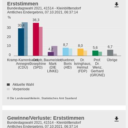
Erststimmen
file_download
Bundestagswahl 2021, 41514 - Kleinblittersdorf
Amtliches Endergebnis, 07.10.2021, 06:37:14
%
36,3
30,4
30
20
8,7
10
8,0
6,7
5,6
4,2
0
Übrige
Kramp-Karrenbauer,
Ortleb,
Baumeister,
Huebner,
Dr.
Prof.
Annegret
Josephine
Mark
Boris
Isringhaus,
Dr.
(CDU)
(SPD)
(DIE
(AfD)
Helmut
Wenz,
LINKE)
(FDP)
Gerhard
(GRÜNE)
Aktuelle Wahl
Vorperiode
© Die Landeswahlleiterin, Statistisches Amt Saarland
Gewinne/Verluste: Erststimmen
file_download
Bundestagswahl 2021, 41514 - Kleinblittersdorf
Amtliches Endergebnis, 07.10.2021, 06:37:14