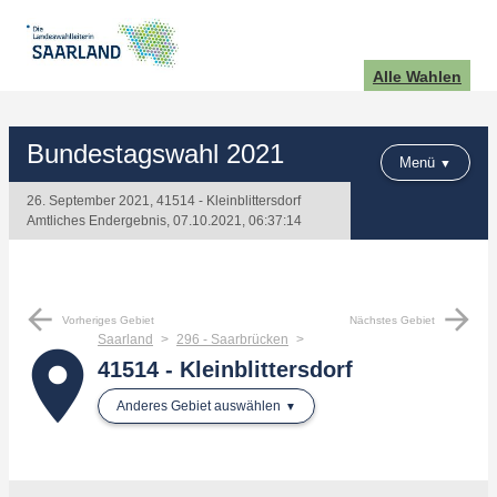
Alle Wahlen
Bundestagswahl 2021
Menü
26. September 2021, 41514 - Kleinblittersdorf
Amtliches Endergebnis, 07.10.2021, 06:37:14
arrow_back
arrow_forward
Vorheriges Gebiet
Nächstes Gebiet
Saarland
296 - Saarbrücken
place
41514 - Kleinblittersdorf
Anderes Gebiet auswählen