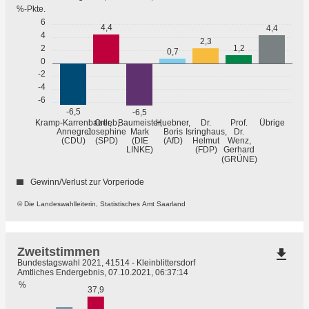
%-Pkte.
6
4,4
4,4
4
2,3
2
1,2
0,7
0
-2
-4
-6
-6,5
-6,5
Übrige
Kramp-Karrenbauer,
Ortleb,
Baumeister,
Huebner,
Dr.
Prof.
Annegret
Josephine
Mark
Boris
Isringhaus,
Dr.
(CDU)
(SPD)
(DIE
(AfD)
Helmut
Wenz,
LINKE)
(FDP)
Gerhard
(GRÜNE)
Gewinn/Verlust zur Vorperiode
© Die Landeswahlleiterin, Statistisches Amt Saarland
Zweitstimmen
file_download
Bundestagswahl 2021, 41514 - Kleinblittersdorf
Amtliches Endergebnis, 07.10.2021, 06:37:14
%
37,9