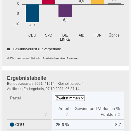
0,4
0
-5
-6,1
-10
-8,7
Übrige
CDU
SPD
DIE
AfD
FDP
LINKE
Gewinn/Verlust zur Vorperiode
© Die Landeswahlleiterin, Statistisches Amt Saarland
Ergebnistabelle
Ergebnistabelle
Bundestagswahl 2021, 41514 - Kleinblittersdorf
Amtliches Endergebnis, 07.10.2021, 06:37:14
Partei
Anteil
Gewinn und Verlust in %-
Punkten
CDU
25,6 %
-8,7