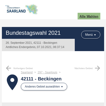
Alle Wahlen
Bundestagswahl 2021
Menü
26. September 2021, 42111 - Beckingen
Amtliches Endergebnis, 07.10.2021, 06:37:14
arrow_back
arrow_forward
Vorheriges Gebiet
Nächstes Gebiet
Saarland
297 - Saarlouis
place
42111 - Beckingen
Anderes Gebiet auswählen