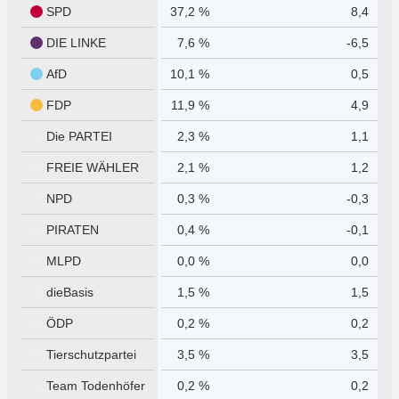
SPD
37,2 %
8,4
DIE LINKE
7,6 %
-6,5
AfD
10,1 %
0,5
FDP
11,9 %
4,9
Die PARTEI
2,3 %
1,1
FREIE WÄHLER
2,1 %
1,2
NPD
0,3 %
-0,3
PIRATEN
0,4 %
-0,1
MLPD
0,0 %
0,0
dieBasis
1,5 %
1,5
ÖDP
0,2 %
0,2
Tierschutzpartei
3,5 %
3,5
Team Todenhöfer
0,2 %
0,2