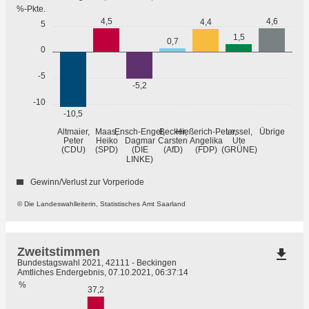
%-Pkte.
4,5
4,6
4,4
5
1,5
0,7
0
-5
-5,2
-10
-10,5
Übrige
Altmaier,
Maas,
Ensch-Engel,
Becker,
Hießerich-Peter,
Lessel,
Peter
Heiko
Dagmar
Carsten
Angelika
Ute
(GRÜNE)
(CDU)
(SPD)
(DIE
(AfD)
(FDP)
LINKE)
Gewinn/Verlust zur Vorperiode
© Die Landeswahlleiterin, Statistisches Amt Saarland
Zweitstimmen
file_download
Bundestagswahl 2021, 42111 - Beckingen
Amtliches Endergebnis, 07.10.2021, 06:37:14
%
37,2