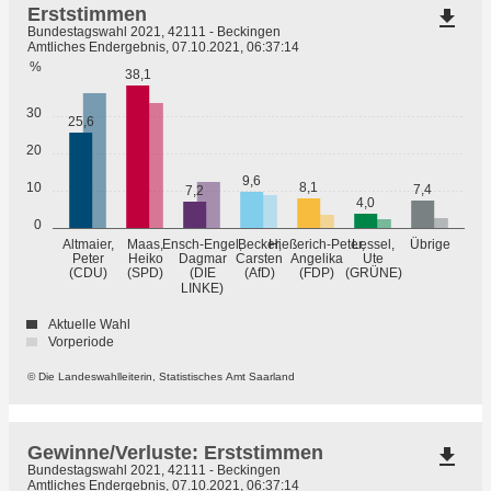
Erststimmen
file_download
Bundestagswahl 2021, 42111 - Beckingen
Amtliches Endergebnis, 07.10.2021, 06:37:14
%
38,1
30
25,6
20
9,6
10
8,1
7,4
7,2
4,0
0
Übrige
Altmaier,
Maas,
Ensch-Engel,
Becker,
Hießerich-Peter,
Lessel,
Peter
Heiko
Dagmar
Carsten
Angelika
Ute
(GRÜNE)
(CDU)
(SPD)
(DIE
(AfD)
(FDP)
LINKE)
Aktuelle Wahl
Vorperiode
© Die Landeswahlleiterin, Statistisches Amt Saarland
Gewinne/Verluste: Erststimmen
file_download
Bundestagswahl 2021, 42111 - Beckingen
Amtliches Endergebnis, 07.10.2021, 06:37:14