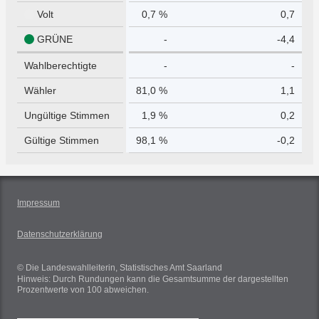
Volt
0,7 %
0,7
GRÜNE
-
-4,4
Wahlberechtigte
-
-
Wähler
81,0 %
1,1
Ungültige Stimmen
1,9 %
0,2
Gültige Stimmen
98,1 %
-0,2
Impressum
Datenschutzerklärung
© Die Landeswahlleiterin, Statistisches Amt Saarland
Hinweis: Durch Rundungen kann die Gesamtsumme der dargestellten
Prozentwerte von 100 abweichen.