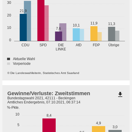
30
21,9
20
11,9
11,3
10,1
10
7,6
0
Übrige
CDU
SPD
DIE
AfD
FDP
LINKE
Aktuelle Wahl
Vorperiode
© Die Landeswahlleiterin, Statistisches Amt Saarland
Gewinne/Verluste: Zweitstimmen
file_download
Bundestagswahl 2021, 42111 - Beckingen
Amtliches Endergebnis, 07.10.2021, 06:37:14
%-Pkte.
10
8,4
4,9
5
3,0