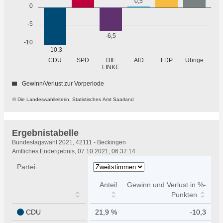
0,5
0
-5
-6,5
-10
-10,3
Übrige
CDU
SPD
DIE
AfD
FDP
LINKE
Gewinn/Verlust zur Vorperiode
© Die Landeswahlleiterin, Statistisches Amt Saarland
Ergebnistabelle
Ergebnistabelle
Bundestagswahl 2021, 42111 - Beckingen
Amtliches Endergebnis, 07.10.2021, 06:37:14
Partei
Anteil
Gewinn und Verlust in %-
Punkten
CDU
21,9 %
-10,3