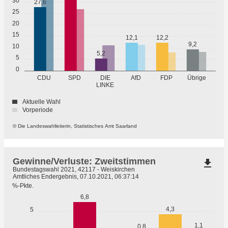
30
27,6
25
20
15
12,1
12,2
9,2
10
5,2
5
0
Übrige
CDU
SPD
DIE
AfD
FDP
LINKE
Aktuelle Wahl
Vorperiode
© Die Landeswahlleiterin, Statistisches Amt Saarland
Gewinne/Verluste: Zweitstimmen
file_download
Bundestagswahl 2021, 42117 - Weiskirchen
Amtliches Endergebnis, 07.10.2021, 06:37:14
%-Pkte.
6,8
4,3
5
1,1
0,8