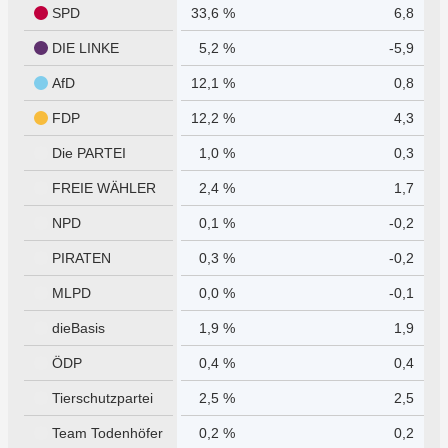
SPD
33,6 %
6,8
DIE LINKE
5,2 %
-5,9
AfD
12,1 %
0,8
FDP
12,2 %
4,3
Die PARTEI
1,0 %
0,3
FREIE WÄHLER
2,4 %
1,7
NPD
0,1 %
-0,2
PIRATEN
0,3 %
-0,2
MLPD
0,0 %
-0,1
dieBasis
1,9 %
1,9
ÖDP
0,4 %
0,4
Tierschutzpartei
2,5 %
2,5
Team Todenhöfer
0,2 %
0,2