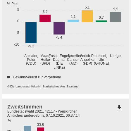
%-Pkte.
5,1
4,4
5
3,2
1,1
0,7
0
-5
-5,4
-10
-9,2
Übrige
Altmaier,
Maas,
Ensch-Engel,
Becker,
Hießerich-Peter,
Lessel,
Peter
Heiko
Dagmar
Carsten
Angelika
Ute
(GRÜNE)
(CDU)
(SPD)
(DIE
(AfD)
(FDP)
LINKE)
Gewinn/Verlust zur Vorperiode
© Die Landeswahlleiterin, Statistisches Amt Saarland
Zweitstimmen
file_download
Bundestagswahl 2021, 42117 - Weiskirchen
Amtliches Endergebnis, 07.10.2021, 06:37:14
%
33,6