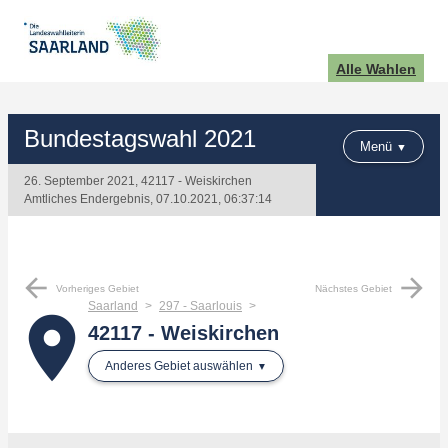
Alle Wahlen
Bundestagswahl 2021
Menü
26. September 2021, 42117 - Weiskirchen
Amtliches Endergebnis, 07.10.2021, 06:37:14
arrow_back
arrow_forward
Vorheriges Gebiet
Nächstes Gebiet
Saarland
297 - Saarlouis
place
42117 - Weiskirchen
Anderes Gebiet auswählen