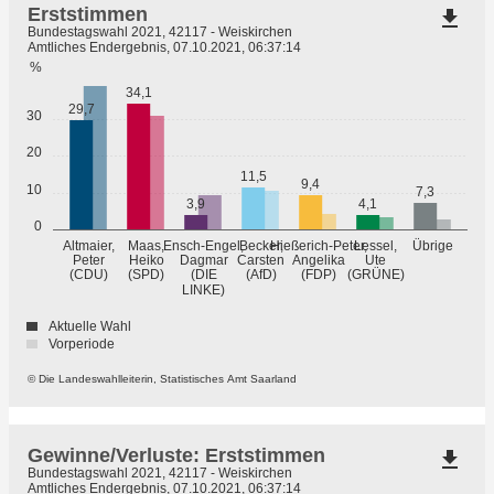
Erststimmen
file_download
Bundestagswahl 2021, 42117 - Weiskirchen
Amtliches Endergebnis, 07.10.2021, 06:37:14
%
34,1
29,7
30
20
11,5
9,4
10
7,3
3,9
4,1
0
Übrige
Altmaier,
Maas,
Ensch-Engel,
Becker,
Hießerich-Peter,
Lessel,
Peter
Heiko
Dagmar
Carsten
Angelika
Ute
(GRÜNE)
(CDU)
(SPD)
(DIE
(AfD)
(FDP)
LINKE)
Aktuelle Wahl
Vorperiode
© Die Landeswahlleiterin, Statistisches Amt Saarland
Gewinne/Verluste: Erststimmen
file_download
Bundestagswahl 2021, 42117 - Weiskirchen
Amtliches Endergebnis, 07.10.2021, 06:37:14