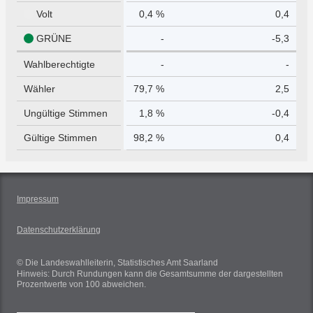
Volt
0,4 %
0,4
GRÜNE
-
-5,3
Wahlberechtigte
-
-
Wähler
79,7 %
2,5
Ungültige Stimmen
1,8 %
-0,4
Gültige Stimmen
98,2 %
0,4
Impressum
Datenschutzerklärung
© Die Landeswahlleiterin, Statistisches Amt Saarland
Hinweis: Durch Rundungen kann die Gesamtsumme der dargestellten
Prozentwerte von 100 abweichen.