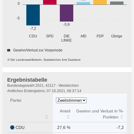
0
-5
-5,9
-7,2
Übrige
CDU
SPD
DIE
AfD
FDP
LINKE
Gewinn/Verlust zur Vorperiode
© Die Landeswahlleiterin, Statistisches Amt Saarland
Ergebnistabelle
Ergebnistabelle
Bundestagswahl 2021, 42117 - Weiskirchen
Amtliches Endergebnis, 07.10.2021, 06:37:14
Partei
Anteil
Gewinn und Verlust in %-
Punkten
CDU
27,6 %
-7,2