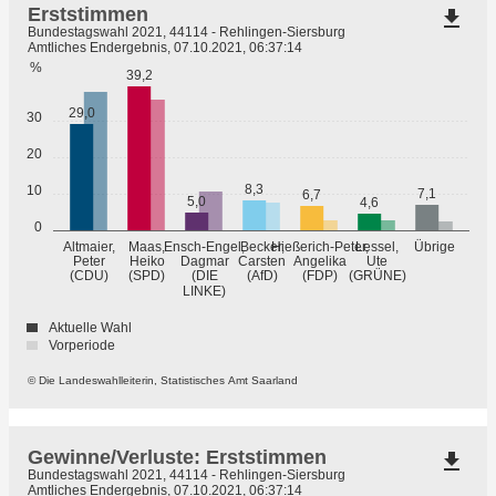
Erststimmen
file_download
Bundestagswahl 2021, 44114 - Rehlingen-Siersburg
Amtliches Endergebnis, 07.10.2021, 06:37:14
%
39,2
29,0
30
20
8,3
10
7,1
6,7
5,0
4,6
0
Übrige
Altmaier,
Maas,
Ensch-Engel,
Becker,
Hießerich-Peter,
Lessel,
Peter
Heiko
Dagmar
Carsten
Angelika
Ute
(GRÜNE)
(CDU)
(SPD)
(DIE
(AfD)
(FDP)
LINKE)
Aktuelle Wahl
Vorperiode
© Die Landeswahlleiterin, Statistisches Amt Saarland
Gewinne/Verluste: Erststimmen
file_download
Bundestagswahl 2021, 44114 - Rehlingen-Siersburg
Amtliches Endergebnis, 07.10.2021, 06:37:14