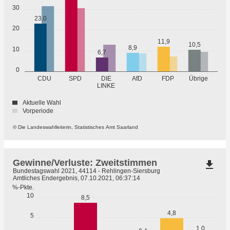
30
23,0
20
11,9
10,5
8,9
10
6,7
0
Übrige
CDU
SPD
DIE
AfD
FDP
LINKE
Aktuelle Wahl
Vorperiode
© Die Landeswahlleiterin, Statistisches Amt Saarland
Gewinne/Verluste: Zweitstimmen
file_download
Bundestagswahl 2021, 44114 - Rehlingen-Siersburg
Amtliches Endergebnis, 07.10.2021, 06:37:14
%-Pkte.
10
8,5
4,8
5
1,0