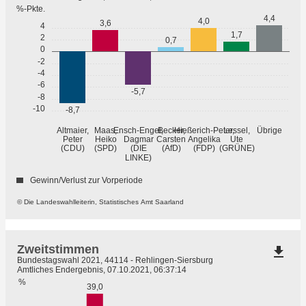
%-Pkte.
4,4
4,0
3,6
4
1,7
2
0,7
0
-2
-4
-6
-5,7
-8
-10
-8,7
Übrige
Altmaier,
Maas,
Ensch-Engel,
Becker,
Hießerich-Peter,
Lessel,
Peter
Heiko
Dagmar
Carsten
Angelika
Ute
(GRÜNE)
(CDU)
(SPD)
(DIE
(AfD)
(FDP)
LINKE)
Gewinn/Verlust zur Vorperiode
© Die Landeswahlleiterin, Statistisches Amt Saarland
Zweitstimmen
file_download
Bundestagswahl 2021, 44114 - Rehlingen-Siersburg
Amtliches Endergebnis, 07.10.2021, 06:37:14
%
39,0