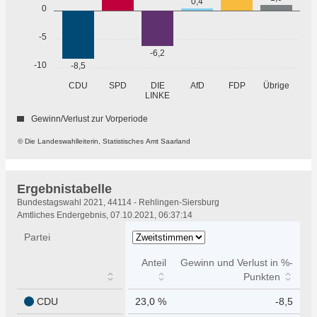
0,4
0
-5
-6,2
-10
-8,5
Übrige
CDU
SPD
DIE
AfD
FDP
LINKE
Gewinn/Verlust zur Vorperiode
© Die Landeswahlleiterin, Statistisches Amt Saarland
Ergebnistabelle
Ergebnistabelle
Bundestagswahl 2021, 44114 - Rehlingen-Siersburg
Amtliches Endergebnis, 07.10.2021, 06:37:14
Partei
Anteil
Gewinn und Verlust in %-
Punkten
CDU
23,0 %
-8,5