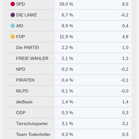
SPD
39,0 %
8,5
DIE LINKE
6,7 %
-6,2
AfD
8,9 %
0,4
FDP
11,9 %
4,8
Die PARTEI
2,2 %
1,0
FREIE WÄHLER
2,1 %
1,2
NPD
0,2 %
-0,2
PIRATEN
0,4 %
-0,1
MLPD
0,1 %
-0,0
dieBasis
1,4 %
1,4
ÖDP
0,3 %
0,3
Tierschutzpartei
3,1 %
3,1
Team Todenhöfer
0,3 %
0,3