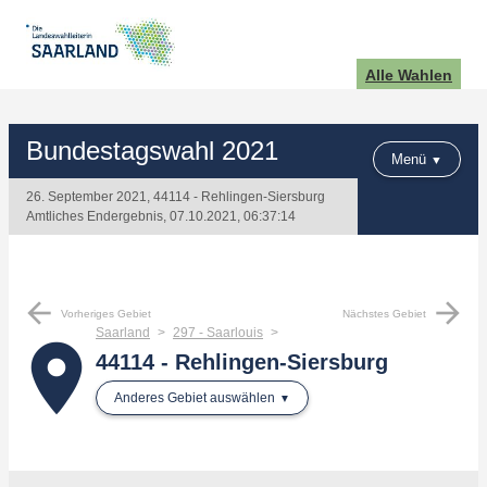
Alle Wahlen
Bundestagswahl 2021
Menü
26. September 2021, 44114 - Rehlingen-Siersburg
Amtliches Endergebnis, 07.10.2021, 06:37:14
arrow_back
arrow_forward
Vorheriges Gebiet
Nächstes Gebiet
Saarland
297 - Saarlouis
place
44114 - Rehlingen-Siersburg
Anderes Gebiet auswählen