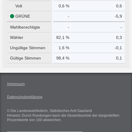
Volt
0,6 %
0,6
GRÜNE
-
-5,9
Wahlberechtigte
-
-
Wähler
82,1 %
0,3
Ungültige Stimmen
1,6 %
-0,1
Gültige Stimmen
98,4 %
0,1
Impressum
Datenschutzerklärung
© Die Landeswahlleiterin, Statistisches Amt Saarland
Hinweis: Durch Rundungen kann die Gesamtsumme der dargestellten
Prozentwerte von 100 abweichen.