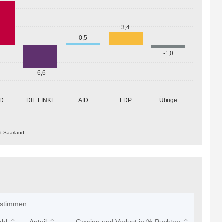
3,4
0,5
-1,0
-6,6
Übrige
D
DIE LINKE
AfD
FDP
mt Saarland
tstimmen
ahl
Anteil
Gewinn und Verlust in %-Punkten