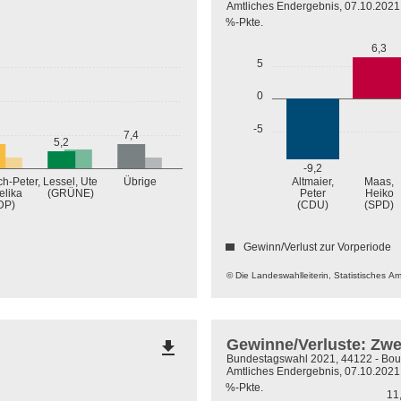
Amtliches Endergebnis, 07.10.2021
%-Pkte.
6,3
5
0
-5
7,4
5,2
-9,2
Übrige
ch-Peter,
Lessel, Ute
Altmaier,
Maas,
(GRÜNE)
elika
Peter
Heiko
DP)
(CDU)
(SPD)
Gewinn/Verlust zur Vorperiode
© Die Landeswahlleiterin, Statistisches A
Gewinne/Verluste: Zw
file_download
Bundestagswahl 2021, 44122 - Bou
Amtliches Endergebnis, 07.10.2021
%-Pkte.
11