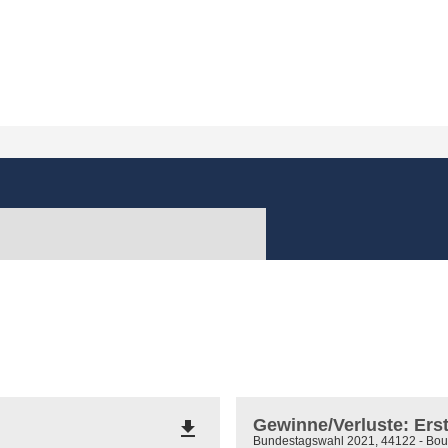
Gewinne/Verluste: Er
file_download
Bundestagswahl 2021, 44122 - Bou