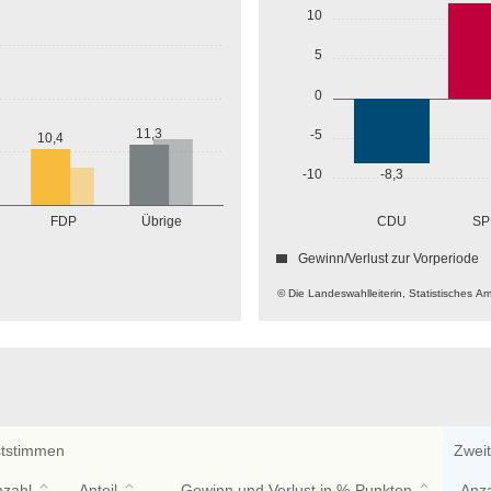
10
5
0
11,3
-5
10,4
-10
-8,3
Übrige
FDP
CDU
SP
Gewinn/Verlust zur Vorperiode
© Die Landeswahlleiterin, Statistisches A
ststimmen
Zwei
nzahl
Anteil
Gewinn und Verlust in %-Punkten
Anz