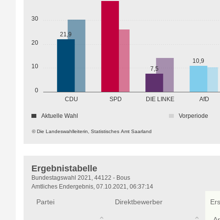
30
21,9
20
10,9
10
7,5
0
CDU
SPD
DIE LINKE
AfD
Aktuelle Wahl
Vorperiode
© Die Landeswahlleiterin, Statistisches Amt Saarland
Ergebnistabelle
Ergebnistabelle
Bundestagswahl 2021, 44122 - Bous
Amtliches Endergebnis, 07.10.2021, 06:37:14
Partei
Direktbewerber
Er
A