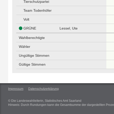
Tierschutzpartei
Team Todenhöfer
Volt
GRÜNE
Lessel, Ute
Wahlberechtigte
Wähler
Ungültige Stimmen
Gültige Stimmen
Impressum
Datenschutzerklärung
© Die Landeswahlleiterin, Statistisches Amt Saarland
Hinweis: Durch Rundungen kann die Gesamtsumme der dargestellten Proze