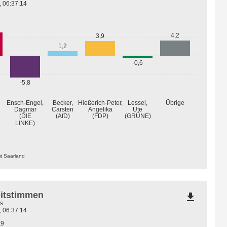
, 06:37:14
4,2
3,9
1,2
-0,6
-5,8
Übrige
Ensch-Engel,
Becker,
Hießerich-Peter,
Lessel,
Dagmar
Carsten
Angelika
Ute
(GRÜNE)
(DIE
(AfD)
(FDP)
LINKE)
mt Saarland
eitstimmen
file_download
s
, 06:37:14
,9