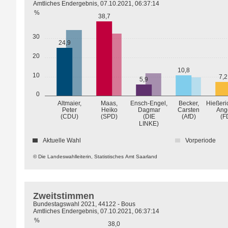
Amtliches Endergebnis, 07.10.2021, 06:37:14
%
38,7
30
24,9
20
10,8
10
7,2
5,9
0
Altmaier,
Maas,
Ensch-Engel,
Becker,
Hießeri
Peter
Heiko
Dagmar
Carsten
Ang
(CDU)
(SPD)
(DIE
(AfD)
(F
LINKE)
Aktuelle Wahl
Vorperiode
© Die Landeswahlleiterin, Statistisches Amt Saarland
Zweitstimmen
Bundestagswahl 2021, 44122 - Bous
Amtliches Endergebnis, 07.10.2021, 06:37:14
%
38,0