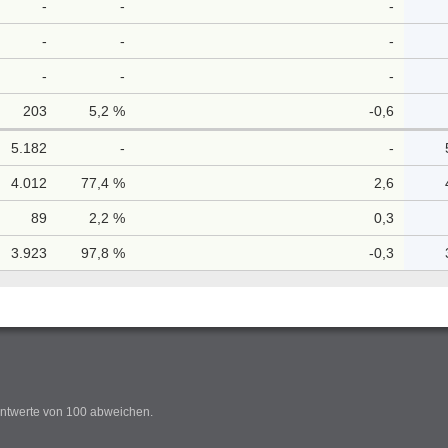
-
-
-
-
-
-
-
-
-
203
5,2 %
-0,6
5.182
-
-
4.012
77,4 %
2,6
89
2,2 %
0,3
3.923
97,8 %
-0,3
ntwerte von 100 abweichen.