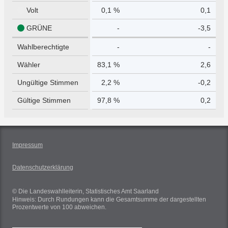
Volt
0,1 %
0,1
GRÜNE
-
-3,5
Wahlberechtigte
-
-
Wähler
83,1 %
2,6
Ungültige Stimmen
2,2 %
-0,2
Gültige Stimmen
97,8 %
0,2
Impressum
Datenschutzerklärung
© Die Landeswahlleiterin, Statistisches Amt Saarland
Hinweis: Durch Rundungen kann die Gesamtsumme der dargestellten
Prozentwerte von 100 abweichen.