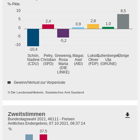
%-Pkte.
10
8,5
5
2,8
2,4
1,0
0,9
0
-5
-5,2
-10
-10,4
Übrige
Schön,
Petry,
Grewenig,
Magar,
Luksic,
Sullenberger,
Nadine
Christian
Rosa
Axel
Oliver
Uta
(GRÜNE)
(CDU)
(SPD)
Maria
(AfD)
(FDP)
(DIE
LINKE)
Gewinn/Verlust zur Vorperiode
© Die Landeswahlleiterin, Statistisches Amt Saarland
Zweitstimmen
file_download
Bundestagswahl 2021, 46111 - Freisen
Amtliches Endergebnis, 07.10.2021, 06:37:14
%
37,5