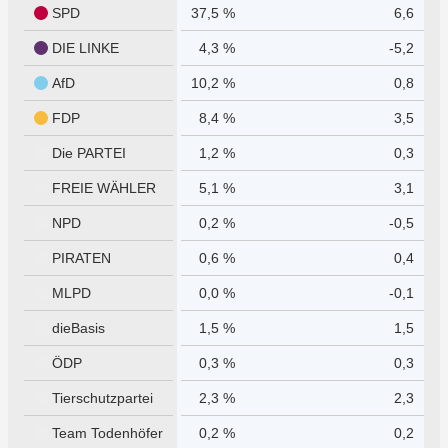
SPD
37,5 %
6,6
DIE LINKE
4,3 %
-5,2
AfD
10,2 %
0,8
FDP
8,4 %
3,5
Die PARTEI
1,2 %
0,3
FREIE WÄHLER
5,1 %
3,1
NPD
0,2 %
-0,5
PIRATEN
0,6 %
0,4
MLPD
0,0 %
-0,1
dieBasis
1,5 %
1,5
ÖDP
0,3 %
0,3
Tierschutzpartei
2,3 %
2,3
Team Todenhöfer
0,2 %
0,2