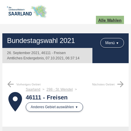
Alle Wahlen
Bundestagswahl 2021
Menü
26. September 2021, 46111 - Freisen
Amtliches Endergebnis, 07.10.2021, 06:37:14
arrow_back
arrow_forward
Vorheriges Gebiet
Nächstes Gebiet
Saarland
298 - St. Wendel
place
46111 - Freisen
Anderes Gebiet auswählen