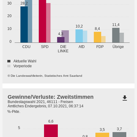
30
28,2
20
11,4
10,2
10
8,4
4,3
0
Übrige
CDU
SPD
DIE
AfD
FDP
LINKE
Aktuelle Wahl
Vorperiode
© Die Landeswahlleiterin, Statistisches Amt Saarland
Gewinne/Verluste: Zweitstimmen
file_download
Bundestagswahl 2021, 46111 - Freisen
Amtliches Endergebnis, 07.10.2021, 06:37:14
%-Pkte.
6,6
5
3,7
3,5
0,8