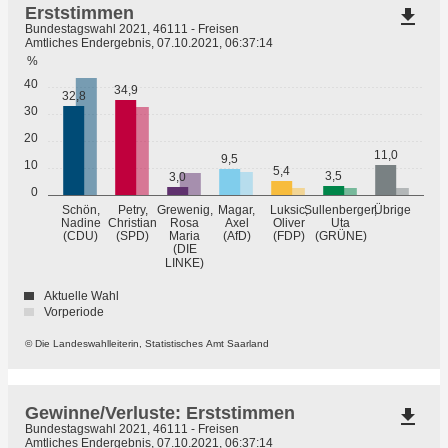
Erststimmen
file_download
Bundestagswahl 2021, 46111 - Freisen
Amtliches Endergebnis, 07.10.2021, 06:37:14
%
40
34,9
32,8
30
20
11,0
9,5
10
5,4
3,5
3,0
0
Übrige
Schön,
Petry,
Grewenig,
Magar,
Luksic,
Sullenberger,
Nadine
Christian
Rosa
Axel
Oliver
Uta
(GRÜNE)
(CDU)
(SPD)
Maria
(AfD)
(FDP)
(DIE
LINKE)
Aktuelle Wahl
Vorperiode
© Die Landeswahlleiterin, Statistisches Amt Saarland
Gewinne/Verluste: Erststimmen
file_download
Bundestagswahl 2021, 46111 - Freisen
Amtliches Endergebnis, 07.10.2021, 06:37:14