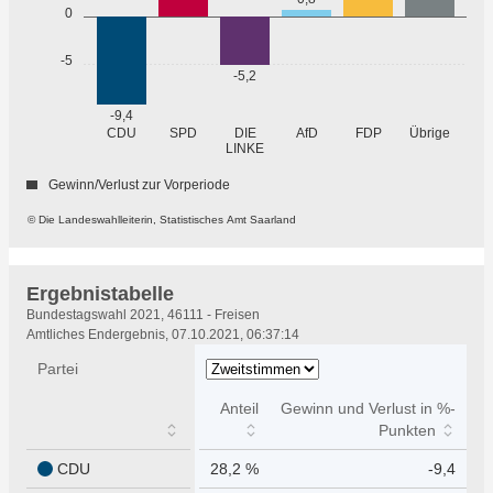
0
-5
-5,2
-9,4
Übrige
CDU
SPD
DIE
AfD
FDP
LINKE
Gewinn/Verlust zur Vorperiode
© Die Landeswahlleiterin, Statistisches Amt Saarland
Ergebnistabelle
Ergebnistabelle
Bundestagswahl 2021, 46111 - Freisen
Amtliches Endergebnis, 07.10.2021, 06:37:14
Partei
Anteil
Gewinn und Verlust in %-
Punkten
CDU
28,2 %
-9,4