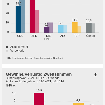
28,6
30
20
11,2
10,6
8,5
10
6,1
0
Übrige
CDU
SPD
DIE
AfD
FDP
LINKE
Aktuelle Wahl
Vorperiode
© Die Landeswahlleiterin, Statistisches Amt Saarland
Gewinne/Verluste: Zweitstimmen
file_download
Bundestagswahl 2021, 46117 - St. Wendel
Amtliches Endergebnis, 07.10.2021, 06:37:14
%-Pkte.
10,9
10
4,1
5