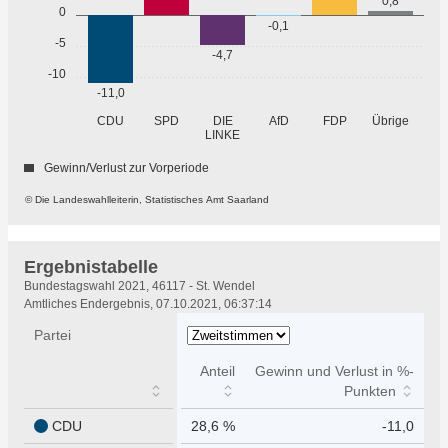
0,8
0
-0,1
-5
-4,7
-10
-11,0
Übrige
CDU
SPD
DIE
AfD
FDP
LINKE
Gewinn/Verlust zur Vorperiode
© Die Landeswahlleiterin, Statistisches Amt Saarland
Ergebnistabelle
Ergebnistabelle
Bundestagswahl 2021, 46117 - St. Wendel
Amtliches Endergebnis, 07.10.2021, 06:37:14
Partei
Anteil
Gewinn und Verlust in %-
Punkten
CDU
28,6 %
-11,0