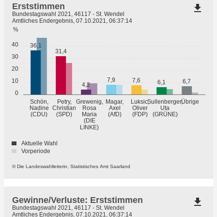
Erststimmen
file_download
Bundestagswahl 2021, 46117 - St. Wendel
Amtliches Endergebnis, 07.10.2021, 06:37:14
%
40
36,1
31,4
30
20
7,9
7,6
10
6,7
6,1
4,2
0
Übrige
Schön,
Petry,
Grewenig,
Magar,
Luksic,
Sullenberger,
Nadine
Christian
Rosa
Axel
Oliver
Uta
(GRÜNE)
(CDU)
(SPD)
Maria
(AfD)
(FDP)
(DIE
LINKE)
Aktuelle Wahl
Vorperiode
© Die Landeswahlleiterin, Statistisches Amt Saarland
Gewinne/Verluste: Erststimmen
file_download
Bundestagswahl 2021, 46117 - St. Wendel
Amtliches Endergebnis, 07.10.2021, 06:37:14