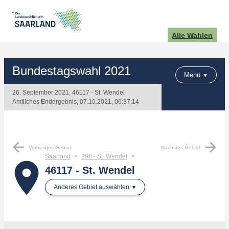
Alle Wahlen
Bundestagswahl 2021
Menü
26. September 2021, 46117 - St. Wendel
Amtliches Endergebnis, 07.10.2021, 06:37:14
arrow_back
arrow_forward
Vorheriges Gebiet
Nächstes Gebiet
Saarland
298 - St. Wendel
place
46117 - St. Wendel
Anderes Gebiet auswählen