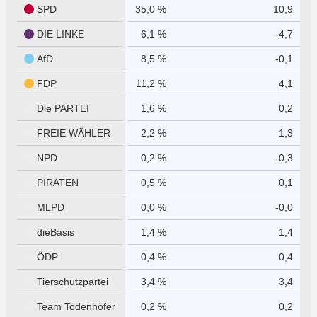
SPD
35,0 %
10,9
DIE LINKE
6,1 %
-4,7
AfD
8,5 %
-0,1
FDP
11,2 %
4,1
Die PARTEI
1,6 %
0,2
FREIE WÄHLER
2,2 %
1,3
NPD
0,2 %
-0,3
PIRATEN
0,5 %
0,1
MLPD
0,0 %
-0,0
dieBasis
1,4 %
1,4
ÖDP
0,4 %
0,4
Tierschutzpartei
3,4 %
3,4
Team Todenhöfer
0,2 %
0,2