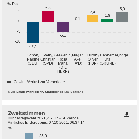
%-Pkte.
5,3
5,0
5
3,4
1,8
0,1
0
-5
-5,1
-10
-10,5
Übrige
Schön,
Petry,
Grewenig,
Magar,
Luksic,
Sullenberger,
Nadine
Christian
Rosa
Axel
Oliver
Uta
(GRÜNE)
(CDU)
(SPD)
Maria
(AfD)
(FDP)
(DIE
LINKE)
Gewinn/Verlust zur Vorperiode
© Die Landeswahlleiterin, Statistisches Amt Saarland
Zweitstimmen
file_download
Bundestagswahl 2021, 46117 - St. Wendel
Amtliches Endergebnis, 07.10.2021, 06:37:14
%
35,0