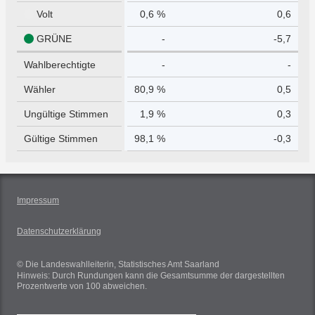
Volt
0,6 %
0,6
GRÜNE
-
-5,7
Wahlberechtigte
-
-
Wähler
80,9 %
0,5
Ungültige Stimmen
1,9 %
0,3
Gültige Stimmen
98,1 %
-0,3
Impressum
Datenschutzerklärung
© Die Landeswahlleiterin, Statistisches Amt Saarland
Hinweis: Durch Rundungen kann die Gesamtsumme der dargestellten
Prozentwerte von 100 abweichen.