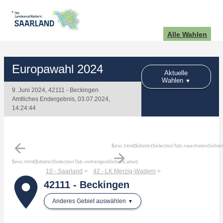
Alle Wahlen
Europawahl 2024
Aktuelle
Wahlen
9. Juni 2024, 42111 - Beckingen
Amtliches Endergebnis, 03.07.2024,
14:24:44
arrow_back
$esc.html($districtSelectionTab.naechstesGebie
arrow_forward
$esc.html($districtSelectionTab.vorherigesGebietLabel)
10 - Saarland
42 - LK Merzig-Wadern
place
42111 - Beckingen
Anderes Gebiet auswählen