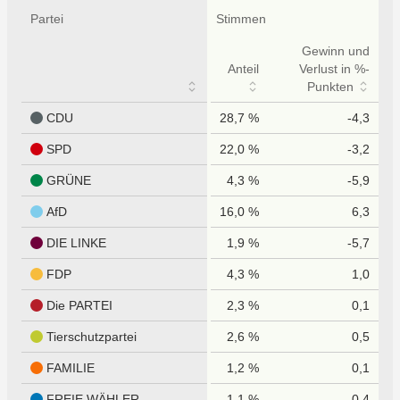
Partei
Stimmen
Gewinn und
Anteil
Verlust in %-
Punkten
CDU
28,7 %
-4,3
SPD
22,0 %
-3,2
GRÜNE
4,3 %
-5,9
AfD
16,0 %
6,3
DIE LINKE
1,9 %
-5,7
FDP
4,3 %
1,0
Die PARTEI
2,3 %
0,1
Tierschutzpartei
2,6 %
0,5
FAMILIE
1,2 %
0,1
FREIE WÄHLER
1,1 %
0,4