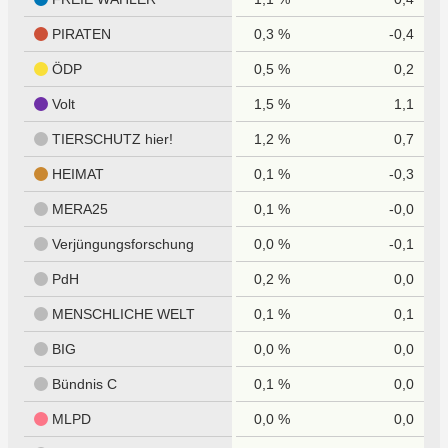
PIRATEN
0,3 %
-0,4
ÖDP
0,5 %
0,2
Volt
1,5 %
1,1
TIERSCHUTZ hier!
1,2 %
0,7
HEIMAT
0,1 %
-0,3
MERA25
0,1 %
-0,0
Verjüngungsforschung
0,0 %
-0,1
PdH
0,2 %
0,0
MENSCHLICHE WELT
0,1 %
0,1
BIG
0,0 %
0,0
Bündnis C
0,1 %
0,0
MLPD
0,0 %
0,0