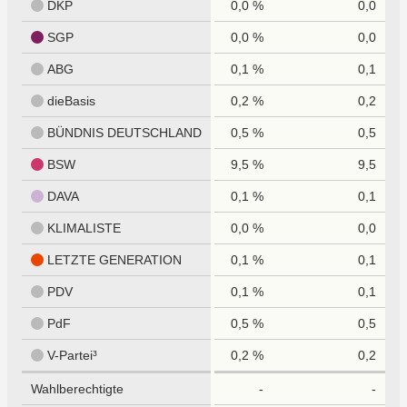
DKP
0,0 %
0,0
SGP
0,0 %
0,0
ABG
0,1 %
0,1
dieBasis
0,2 %
0,2
BÜNDNIS DEUTSCHLAND
0,5 %
0,5
BSW
9,5 %
9,5
DAVA
0,1 %
0,1
KLIMALISTE
0,0 %
0,0
LETZTE GENERATION
0,1 %
0,1
PDV
0,1 %
0,1
PdF
0,5 %
0,5
V-Partei³
0,2 %
0,2
Wahlberechtigte
-
-