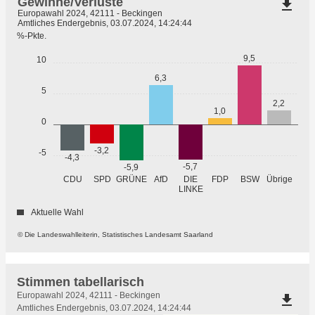
Gewinne/Verluste
file_download
Europawahl 2024, 42111 - Beckingen
Amtliches Endergebnis, 03.07.2024, 14:24:44
%-Pkte.
9,5
10
6,3
5
2,2
1,0
0
-3,2
-5
-4,3
-5,7
-5,9
GRÜNE
Übrige
CDU
SPD
AfD
DIE
FDP
BSW
LINKE
Aktuelle Wahl
© Die Landeswahlleiterin, Statistisches Landesamt Saarland
Stimmen tabellarisch
Stimmen
Europawahl 2024, 42111 - Beckingen
file_download
tabellarisch
Amtliches Endergebnis, 03.07.2024, 14:24:44