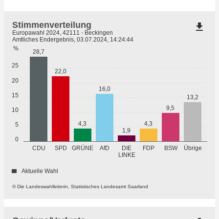
Stimmenverteilung
file_download
Europawahl 2024, 42111 - Beckingen
Amtliches Endergebnis, 03.07.2024, 14:24:44
%
28,7
25
22,0
20
16,0
15
13,2
9,5
10
4,3
4,3
5
1,9
0
GRÜNE
Übrige
CDU
SPD
AfD
DIE
FDP
BSW
LINKE
Aktuelle Wahl
© Die Landeswahlleiterin, Statistisches Landesamt Saarland