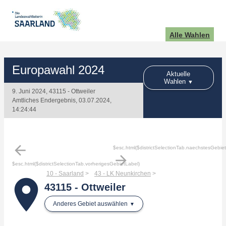
Alle Wahlen
Europawahl 2024
Aktuelle
Wahlen
9. Juni 2024, 43115 - Ottweiler
Amtliches Endergebnis, 03.07.2024,
14:24:44
arrow_back
$esc.html($districtSelectionTab.naechstesGebie
arrow_forward
$esc.html($districtSelectionTab.vorherigesGebietLabel)
10 - Saarland
43 - LK Neunkirchen
place
43115 - Ottweiler
Anderes Gebiet auswählen