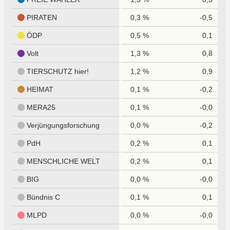
PIRATEN
0,3 %
-0,5
ÖDP
0,5 %
0,1
Volt
1,3 %
0,8
TIERSCHUTZ hier!
1,2 %
0,9
HEIMAT
0,1 %
-0,2
MERA25
0,1 %
-0,0
Verjüngungsforschung
0,0 %
-0,2
PdH
0,2 %
0,1
MENSCHLICHE WELT
0,2 %
0,1
BIG
0,0 %
-0,0
Bündnis C
0,1 %
0,1
MLPD
0,0 %
-0,0