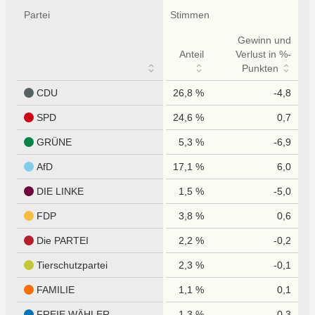
Partei
Stimmen
Gewinn und
Anteil
Verlust in %-
Punkten
CDU
26,8 %
-4,8
SPD
24,6 %
0,7
GRÜNE
5,3 %
-6,9
AfD
17,1 %
6,0
DIE LINKE
1,5 %
-5,0
FDP
3,8 %
0,6
Die PARTEI
2,2 %
-0,2
Tierschutzpartei
2,3 %
-0,1
FAMILIE
1,1 %
0,1
FREIE WÄHLER
1,3 %
0,3