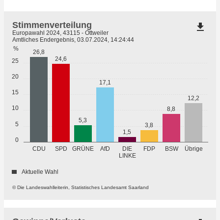
Stimmenverteilung
file_download
Europawahl 2024, 43115 - Ottweiler
Amtliches Endergebnis, 03.07.2024, 14:24:44
%
26,8
24,6
25
20
17,1
15
12,2
10
8,8
5,3
5
3,8
1,5
0
GRÜNE
Übrige
CDU
SPD
AfD
DIE
FDP
BSW
LINKE
Aktuelle Wahl
© Die Landeswahlleiterin, Statistisches Landesamt Saarland