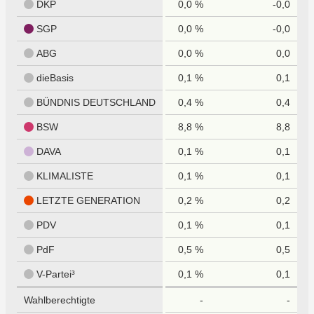
DKP
0,0 %
-0,0
SGP
0,0 %
-0,0
ABG
0,0 %
0,0
dieBasis
0,1 %
0,1
BÜNDNIS DEUTSCHLAND
0,4 %
0,4
BSW
8,8 %
8,8
DAVA
0,1 %
0,1
KLIMALISTE
0,1 %
0,1
LETZTE GENERATION
0,2 %
0,2
PDV
0,1 %
0,1
PdF
0,5 %
0,5
V-Partei³
0,1 %
0,1
Wahlberechtigte
-
-