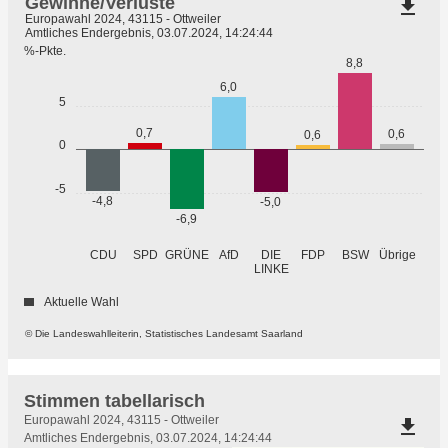
Gewinne/Verluste
file_download
Europawahl 2024, 43115 - Ottweiler
Amtliches Endergebnis, 03.07.2024, 14:24:44
%-Pkte.
8,8
6,0
5
0,7
0,6
0,6
0
-5
-4,8
-5,0
-6,9
GRÜNE
Übrige
CDU
SPD
AfD
DIE
FDP
BSW
LINKE
Aktuelle Wahl
© Die Landeswahlleiterin, Statistisches Landesamt Saarland
Stimmen tabellarisch
Stimmen
Europawahl 2024, 43115 - Ottweiler
file_download
tabellarisch
Amtliches Endergebnis, 03.07.2024, 14:24:44