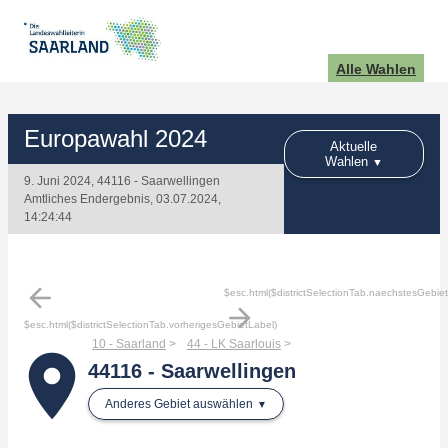
Alle Wahlen
Europawahl 2024
Aktuelle
Wahlen
9. Juni 2024, 44116 - Saarwellingen
Amtliches Endergebnis, 03.07.2024,
14:24:44
arrow_back
$esc.html($districtSelectionTab.naechstesGebie
arrow_forward
$esc.html($districtSelectionTab.vorherigesGebietLabel)
10 - Saarland
44 - LK Saarlouis
place
44116 - Saarwellingen
Anderes Gebiet auswählen