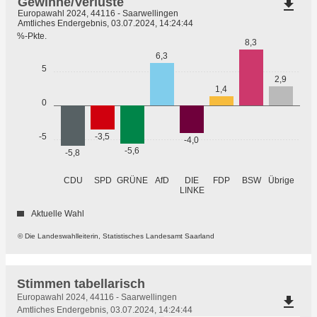
Gewinne/Verluste
file_download
Europawahl 2024, 44116 - Saarwellingen
Amtliches Endergebnis, 03.07.2024, 14:24:44
%-Pkte.
8,3
6,3
5
2,9
1,4
0
-3,5
-5
-4,0
-5,6
-5,8
GRÜNE
Übrige
CDU
SPD
AfD
DIE
FDP
BSW
LINKE
Aktuelle Wahl
© Die Landeswahlleiterin, Statistisches Landesamt Saarland
Stimmen tabellarisch
Stimmen
Europawahl 2024, 44116 - Saarwellingen
file_download
tabellarisch
Amtliches Endergebnis, 03.07.2024, 14:24:44