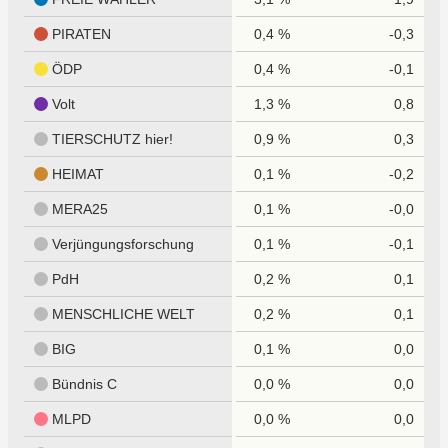
PIRATEN
0,4 %
-0,3
ÖDP
0,4 %
-0,1
Volt
1,3 %
0,8
TIERSCHUTZ hier!
0,9 %
0,3
HEIMAT
0,1 %
-0,2
MERA25
0,1 %
-0,0
Verjüngungsforschung
0,1 %
-0,1
PdH
0,2 %
0,1
MENSCHLICHE WELT
0,2 %
0,1
BIG
0,1 %
0,0
Bündnis C
0,0 %
0,0
MLPD
0,0 %
0,0