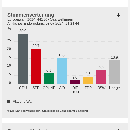
Stimmenverteilung
file_download
Europawahl 2024, 44116 - Saarwellingen
Amtliches Endergebnis, 03.07.2024, 14:24:44
%
29,6
25
20,7
20
15,2
15
13,9
10
8,3
6,1
4,3
5
2,0
0
GRÜNE
Übrige
CDU
SPD
AfD
DIE
FDP
BSW
LINKE
Aktuelle Wahl
© Die Landeswahlleiterin, Statistisches Landesamt Saarland