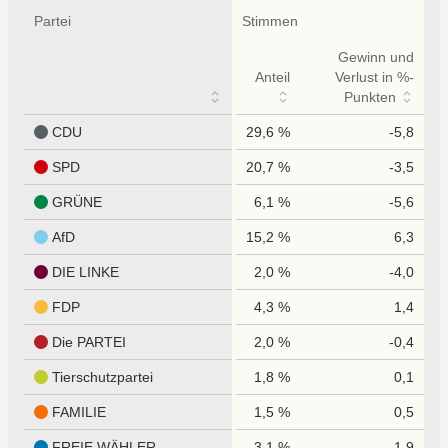
Partei
Stimmen
Gewinn und
Anteil
Verlust in %-
Punkten
CDU
29,6 %
-5,8
SPD
20,7 %
-3,5
GRÜNE
6,1 %
-5,6
AfD
15,2 %
6,3
DIE LINKE
2,0 %
-4,0
FDP
4,3 %
1,4
Die PARTEI
2,0 %
-0,4
Tierschutzpartei
1,8 %
0,1
FAMILIE
1,5 %
0,5
FREIE WÄHLER
3,1 %
1,9