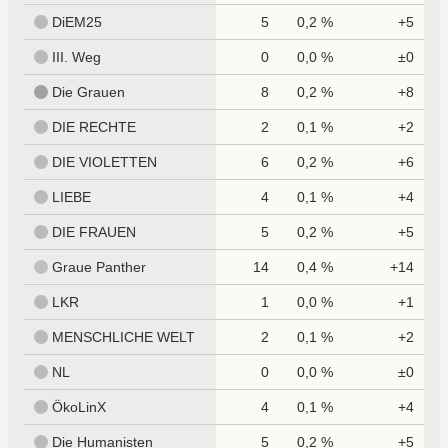
DiEM25
5
0,2 %
+5
III. Weg
0
0,0 %
±0
Die Grauen
8
0,2 %
+8
DIE RECHTE
2
0,1 %
+2
DIE VIOLETTEN
6
0,2 %
+6
LIEBE
4
0,1 %
+4
DIE FRAUEN
5
0,2 %
+5
Graue Panther
14
0,4 %
+14
LKR
1
0,0 %
+1
MENSCHLICHE WELT
2
0,1 %
+2
NL
0
0,0 %
±0
ÖkoLinX
4
0,1 %
+4
Die Humanisten
5
0,2 %
+5