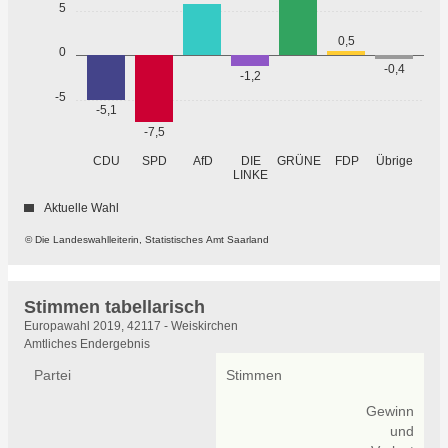
5
0,5
0
-0,4
-1,2
-5
-5,1
-7,5
GRÜNE
Übrige
CDU
SPD
AfD
DIE
FDP
LINKE
Aktuelle Wahl
© Die Landeswahlleiterin, Statistisches Amt Saarland
Stimmen tabellarisch
Stimmen
Europawahl 2019, 42117 - Weiskirchen
tabellarisch
Amtliches Endergebnis
Partei
Stimmen
Gewinn
und