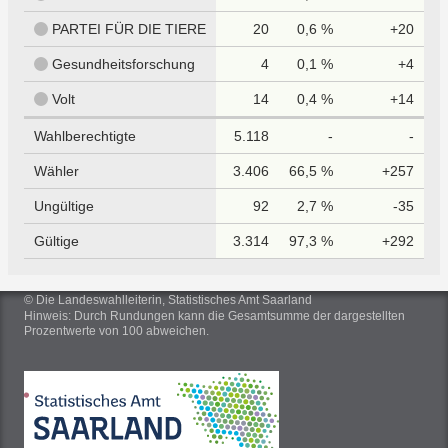
PARTEI FÜR DIE TIERE
20
0,6 %
+20
Gesundheitsforschung
4
0,1 %
+4
Volt
14
0,4 %
+14
Wahlberechtigte
5.118
-
-
Wähler
3.406
66,5 %
+257
Ungültige
92
2,7 %
-35
Gültige
3.314
97,3 %
+292
© Die Landeswahlleiterin, Statistisches Amt Saarland
Hinweis: Durch Rundungen kann die Gesamtsumme der dargestellten
Prozentwerte von 100 abweichen.