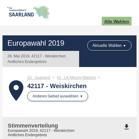
Alle Wahlen
Europawahl 2019
Aktuelle Wahlen
26. Mai 2019, 42117 - Weiskirchen
Amtliches Endergebnis
10 - Saarland
42 - LK Merzig-Wadern
place
42117 - Weiskirchen
Anderes Gebiet auswählen
Stimmenverteilung
file_download
Europawahl 2019, 42117 - Weiskirchen
Amtliches Endergebnis