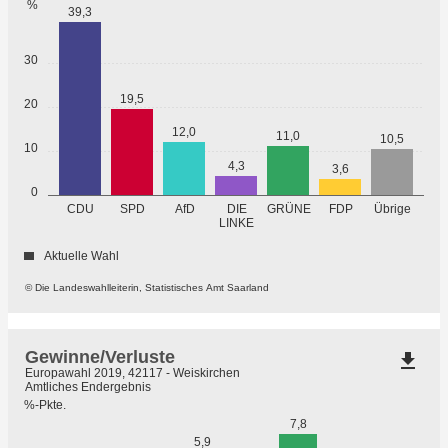
%
39,3
30
19,5
20
12,0
11,0
10,5
10
4,3
3,6
0
GRÜNE
Übrige
CDU
SPD
AfD
DIE
FDP
LINKE
Aktuelle Wahl
© Die Landeswahlleiterin, Statistisches Amt Saarland
Gewinne/Verluste
file_download
Europawahl 2019, 42117 - Weiskirchen
Amtliches Endergebnis
%-Pkte.
7,8
5,9