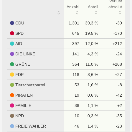
Verlust
Anzahl
Anteil
absolut
CDU
1.301
39,3 %
-39
SPD
645
19,5 %
-170
AfD
397
12,0 %
+212
DIE LINKE
141
4,3 %
-24
GRÜNE
364
11,0 %
+268
FDP
118
3,6 %
+27
Tierschutzpartei
53
1,6 %
-8
PIRATEN
19
0,6 %
-42
FAMILIE
38
1,1 %
+2
NPD
10
0,3 %
-35
FREIE WÄHLER
46
1,4 %
-23