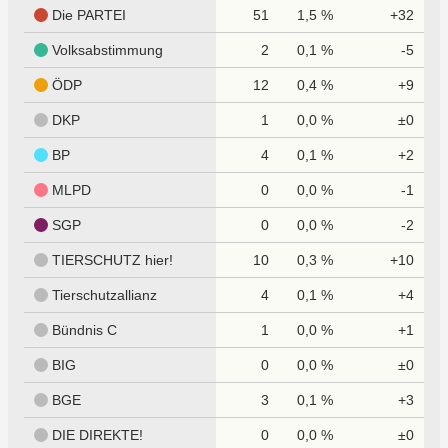
Die PARTEI
51
1,5 %
+32
Volksabstimmung
2
0,1 %
-5
ÖDP
12
0,4 %
+9
DKP
1
0,0 %
±0
BP
4
0,1 %
+2
MLPD
0
0,0 %
-1
SGP
0
0,0 %
-2
TIERSCHUTZ hier!
10
0,3 %
+10
Tierschutzallianz
4
0,1 %
+4
Bündnis C
1
0,0 %
+1
BIG
0
0,0 %
±0
BGE
3
0,1 %
+3
DIE DIREKTE!
0
0,0 %
±0