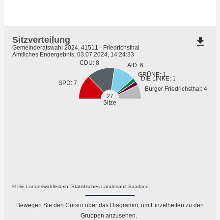
Sitzverteilung
file_download
Gemeinderatswahl 2024, 41511 - Friedrichsthal
Amtliches Endergebnis, 03.07.2024, 14:24:33
CDU: 8
AfD: 6
GRÜNE: 1
DIE LINKE: 1
SPD: 7
Bürger Friedrichsthal: 4
27
Sitze
© Die Landeswahlleiterin, Statistisches Landesamt Saarland
Bewegen Sie den Cursor über das Diagramm, um Einzelheiten zu den
Gruppen anzusehen.