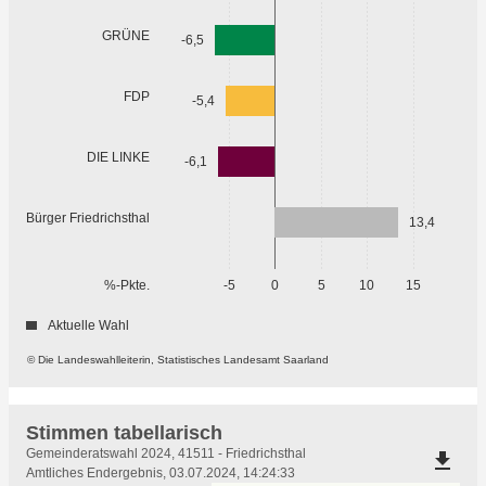
GRÜNE
-6,5
FDP
-5,4
DIE LINKE
-6,1
Bürger Friedrichsthal
13,4
%-Pkte.
-5
0
5
10
15
Aktuelle Wahl
© Die Landeswahlleiterin, Statistisches Landesamt Saarland
Stimmen tabellarisch
Stimmen
Gemeinderatswahl 2024, 41511 - Friedrichsthal
file_download
tabellarisch
Amtliches Endergebnis, 03.07.2024, 14:24:33