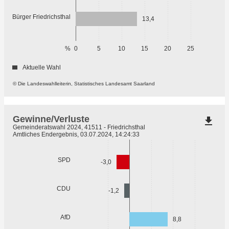
Bürger Friedrichsthal
13,4
%
0
5
10
15
20
25
Aktuelle Wahl
© Die Landeswahlleiterin, Statistisches Landesamt Saarland
Gewinne/Verluste
file_download
Gemeinderatswahl 2024, 41511 - Friedrichsthal
Amtliches Endergebnis, 03.07.2024, 14:24:33
SPD
-3,0
CDU
-1,2
AfD
8,8