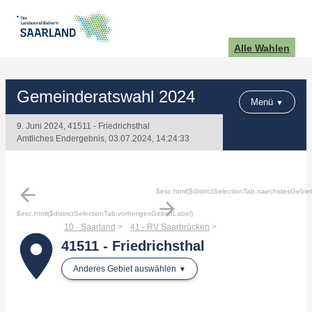
Alle Wahlen
Gemeinderatswahl 2024
Menü
9. Juni 2024, 41511 - Friedrichsthal
Amtliches Endergebnis, 03.07.2024, 14:24:33
arrow_back
$esc.html($districtSelectionTab.naechstesGebie
arrow_forward
$esc.html($districtSelectionTab.vorherigesGebietLabel)
10 - Saarland
41 - RV Saarbrücken
place
41511 - Friedrichsthal
Anderes Gebiet auswählen