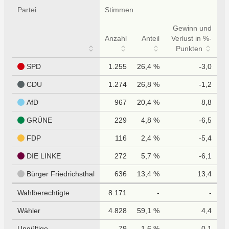
Partei
Stimmen
Gewinn und
Anzahl
Anteil
Verlust in %-
Punkten
SPD
1.255
26,4 %
-3,0
CDU
1.274
26,8 %
-1,2
AfD
967
20,4 %
8,8
GRÜNE
229
4,8 %
-6,5
FDP
116
2,4 %
-5,4
DIE LINKE
272
5,7 %
-6,1
Bürger Friedrichsthal
636
13,4 %
13,4
Wahlberechtigte
8.171
-
-
Wähler
4.828
59,1 %
4,4
Ungültige
79
1,6 %
-0,1