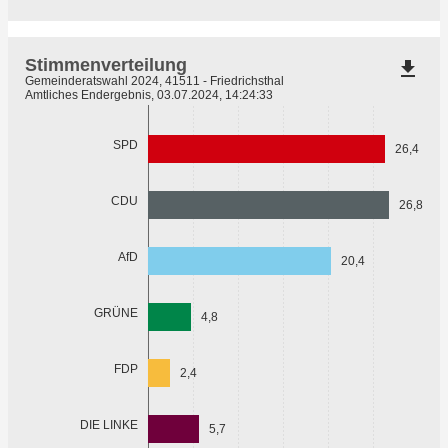
Stimmenverteilung
file_download
Gemeinderatswahl 2024, 41511 - Friedrichsthal
Amtliches Endergebnis, 03.07.2024, 14:24:33
SPD
26,4
CDU
26,8
AfD
20,4
GRÜNE
4,8
FDP
2,4
DIE LINKE
5,7