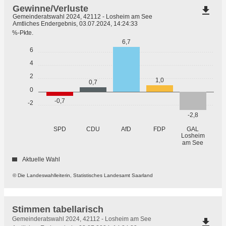
Gewinne/Verluste
file_download
Gemeinderatswahl 2024, 42112 - Losheim am See
Amtliches Endergebnis, 03.07.2024, 14:24:33
%-Pkte.
6,7
6
4
2
1,0
0,7
0
-0,7
-2
-2,8
SPD
CDU
AfD
FDP
GAL
Losheim
am See
Aktuelle Wahl
© Die Landeswahlleiterin, Statistisches Landesamt Saarland
Stimmen tabellarisch
Stimmen
Gemeinderatswahl 2024, 42112 - Losheim am See
file_download