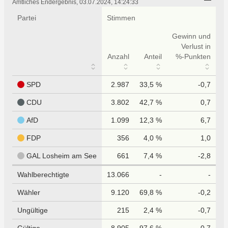
tabellarisch
Amtliches Endergebnis, 03.07.2024, 14:24:33
Partei
Stimmen
Gewinn und
Verlust in
Anzahl
Anteil
%-Punkten
SPD
2.987
33,5 %
-0,7
CDU
3.802
42,7 %
0,7
AfD
1.099
12,3 %
6,7
FDP
356
4,0 %
1,0
GAL Losheim am See
661
7,4 %
-2,8
Wahlberechtigte
13.066
-
-
Wähler
9.120
69,8 %
-0,2
Ungültige
215
2,4 %
-0,7