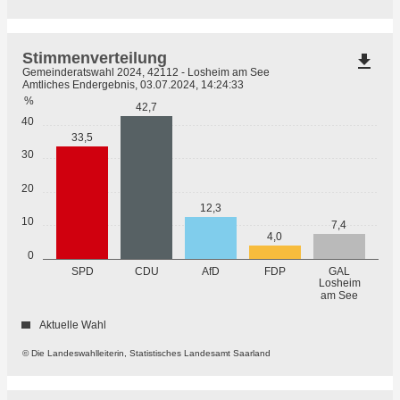
Stimmenverteilung
file_download
Gemeinderatswahl 2024, 42112 - Losheim am See
Amtliches Endergebnis, 03.07.2024, 14:24:33
%
42,7
40
33,5
30
20
12,3
10
7,4
4,0
0
SPD
CDU
AfD
FDP
GAL
Losheim
am See
Aktuelle Wahl
© Die Landeswahlleiterin, Statistisches Landesamt Saarland