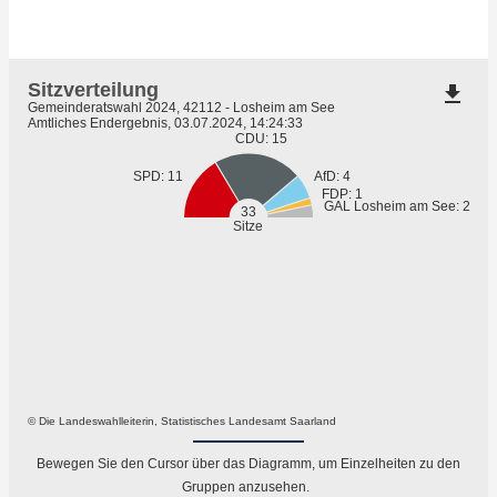
Sitzverteilung
file_download
Gemeinderatswahl 2024, 42112 - Losheim am See
Amtliches Endergebnis, 03.07.2024, 14:24:33
CDU: 15
SPD: 11
AfD: 4
FDP: 1
GAL Losheim am See: 2
33
Sitze
© Die Landeswahlleiterin, Statistisches Landesamt Saarland
Bewegen Sie den Cursor über das Diagramm, um Einzelheiten zu den
Gruppen anzusehen.