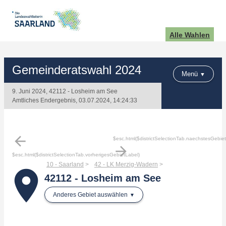
Alle Wahlen
Gemeinderatswahl 2024
Menü
9. Juni 2024, 42112 - Losheim am See
Amtliches Endergebnis, 03.07.2024, 14:24:33
arrow_back
$esc.html($districtSelectionTab.naechstesGebie
arrow_forward
$esc.html($districtSelectionTab.vorherigesGebietLabel)
10 - Saarland
42 - LK Merzig-Wadern
place
42112 - Losheim am See
Anderes Gebiet auswählen