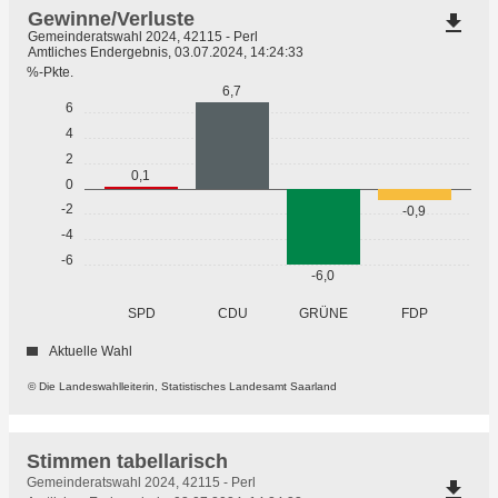
Gewinne/Verluste
file_download
Gemeinderatswahl 2024, 42115 - Perl
Amtliches Endergebnis, 03.07.2024, 14:24:33
%-Pkte.
6,7
6
4
2
0,1
0
-2
-0,9
-4
-6
-6,0
GRÜNE
SPD
CDU
FDP
Aktuelle Wahl
© Die Landeswahlleiterin, Statistisches Landesamt Saarland
Stimmen tabellarisch
Stimmen
Gemeinderatswahl 2024, 42115 - Perl
file_download