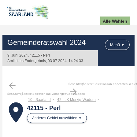
Alle Wahlen
Gemeinderatswahl 2024
Menü
9. Juni 2024, 42115 - Perl
Amtliches Endergebnis, 03.07.2024, 14:24:33
arrow_back
$esc.html($districtSelectionTab.naechstesGebie
arrow_forward
$esc.html($districtSelectionTab.vorherigesGebietLabel)
10 - Saarland
42 - LK Merzig-Wadern
place
42115 - Perl
Anderes Gebiet auswählen