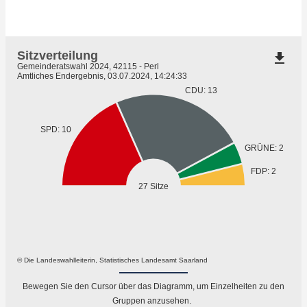
Sitzverteilung
file_download
Gemeinderatswahl 2024, 42115 - Perl
Amtliches Endergebnis, 03.07.2024, 14:24:33
CDU: 13
SPD: 10
GRÜNE: 2
FDP: 2
27 Sitze
© Die Landeswahlleiterin, Statistisches Landesamt Saarland
Bewegen Sie den Cursor über das Diagramm, um Einzelheiten zu den
Gruppen anzusehen.