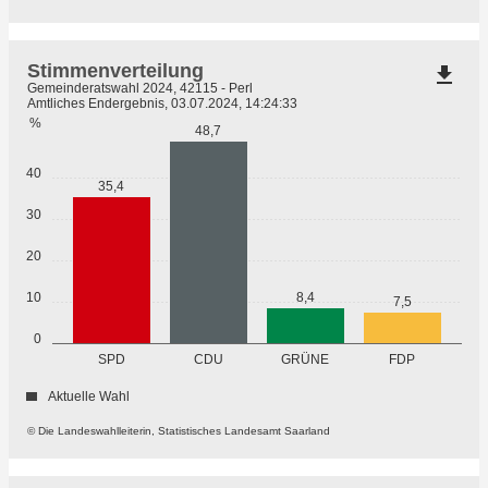
Stimmenverteilung
file_download
Gemeinderatswahl 2024, 42115 - Perl
Amtliches Endergebnis, 03.07.2024, 14:24:33
%
48,7
40
35,4
30
20
8,4
10
7,5
0
GRÜNE
SPD
CDU
FDP
Aktuelle Wahl
© Die Landeswahlleiterin, Statistisches Landesamt Saarland