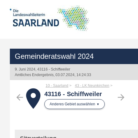
Gemeinderatswahl 2024
9. Juni 2024, 43116 - Schiffweiler
Amtliches Endergebnis, 03.07.2024, 14:24:33
10 - Saarland
43 - LK Neunkirchen
place
43116 - Schiffweiler
arrow_back
arrow_forward
Anderes Gebiet auswählen