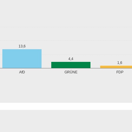
13,6
4,4
1,6
GRÜNE
AfD
FDP