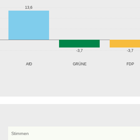
13,6
-3,7
-3,7
GRÜNE
AfD
FDP
Stimmen