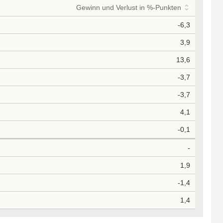
Gewinn und Verlust in %-Punkten
-6,3
3,9
13,6
-3,7
-3,7
4,1
-0,1
-
1,9
-1,4
1,4