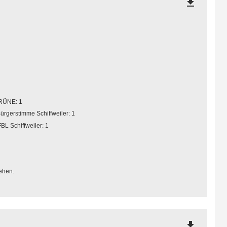
file_download
RÜNE: 1
ürgerstimme Schiffweiler: 1
FBL Schiffweiler: 1
ehen.
file_download