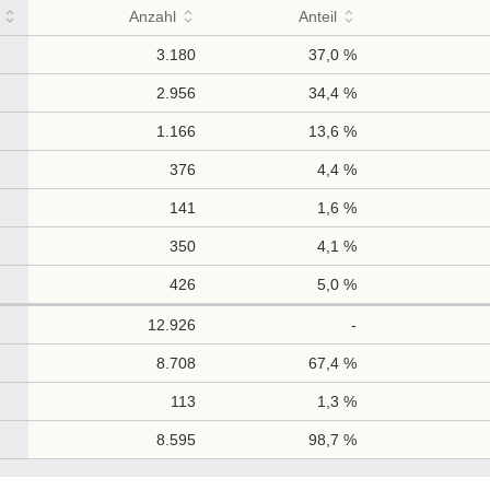
Anzahl
Anteil
3.180
37,0 %
2.956
34,4 %
1.166
13,6 %
376
4,4 %
141
1,6 %
350
4,1 %
426
5,0 %
12.926
-
8.708
67,4 %
113
1,3 %
8.595
98,7 %