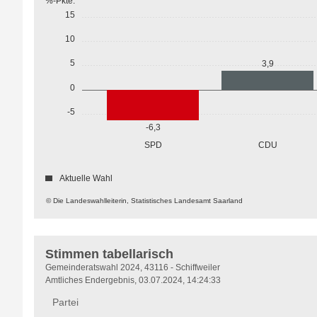
%-Pkte.
15
10
5
3,9
0
-5
-6,3
SPD
CDU
Aktuelle Wahl
© Die Landeswahlleiterin, Statistisches Landesamt Saarland
Stimmen tabellarisch
Stimmen
Gemeinderatswahl 2024, 43116 - Schiffweiler
tabellarisch
Amtliches Endergebnis, 03.07.2024, 14:24:33
Partei