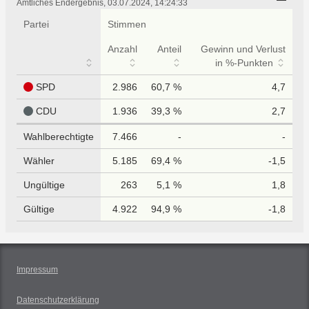
tabellarisch
Amtliches Endergebnis, 03.07.2024, 14:24:33
Partei
Stimmen
Anzahl
Anteil
Gewinn und Verlust
in %-Punkten
SPD
2.986
60,7 %
4,7
CDU
1.936
39,3 %
2,7
Wahlberechtigte
7.466
-
-
Wähler
5.185
69,4 %
-1,5
Ungültige
263
5,1 %
1,8
Gültige
4.922
94,9 %
-1,8
Impressum
Datenschutzerklärung