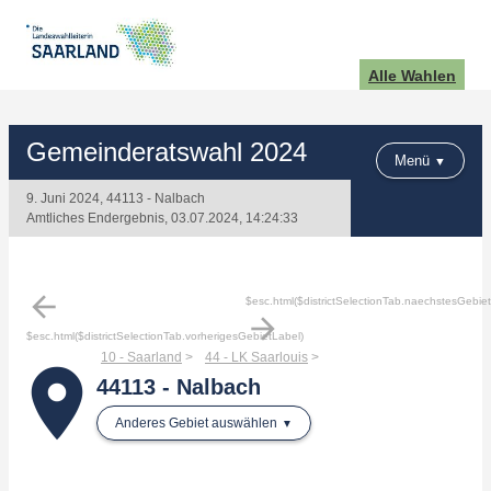
Alle Wahlen
Gemeinderatswahl 2024
Menü
9. Juni 2024, 44113 - Nalbach
Amtliches Endergebnis, 03.07.2024, 14:24:33
arrow_back
$esc.html($districtSelectionTab.naechstesGebie
arrow_forward
$esc.html($districtSelectionTab.vorherigesGebietLabel)
10 - Saarland
44 - LK Saarlouis
place
44113 - Nalbach
Anderes Gebiet auswählen