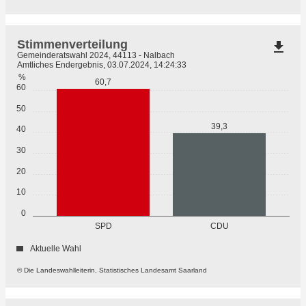
Stimmenverteilung
file_download
Gemeinderatswahl 2024, 44113 - Nalbach
Amtliches Endergebnis, 03.07.2024, 14:24:33
%
60,7
60
50
39,3
40
30
20
10
0
SPD
CDU
Aktuelle Wahl
© Die Landeswahlleiterin, Statistisches Landesamt Saarland