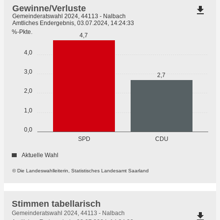
Gewinne/Verluste
file_download
Gemeinderatswahl 2024, 44113 - Nalbach
Amtliches Endergebnis, 03.07.2024, 14:24:33
%-Pkte.
4,7
4,0
3,0
2,7
2,0
1,0
0,0
SPD
CDU
Aktuelle Wahl
© Die Landeswahlleiterin, Statistisches Landesamt Saarland
Stimmen tabellarisch
Stimmen
Gemeinderatswahl 2024, 44113 - Nalbach
file_download