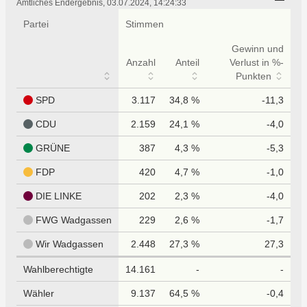
tabellarisch
Amtliches Endergebnis, 03.07.2024, 14:24:33
Partei
Stimmen
Gewinn und
Anzahl
Anteil
Verlust in %-
Punkten
SPD
3.117
34,8 %
-11,3
CDU
2.159
24,1 %
-4,0
GRÜNE
387
4,3 %
-5,3
FDP
420
4,7 %
-1,0
DIE LINKE
202
2,3 %
-4,0
FWG Wadgassen
229
2,6 %
-1,7
Wir Wadgassen
2.448
27,3 %
27,3
Wahlberechtigte
14.161
-
-
Wähler
9.137
64,5 %
-0,4