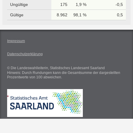
Ungültige
175
1,9 %
-0,5
Gültige
8.962
98,1 %
0,5
Impressum
Datenschutzerklärung
© Die Landeswahlleiterin, Statistisches Landesamt Saarland
Hinweis: Durch Rundungen kann die Gesamtsumme der dargestellten
Prozentwerte von 100 abweichen.