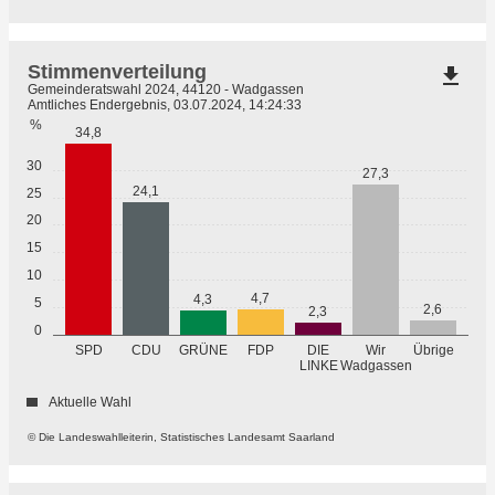
Stimmenverteilung
file_download
Gemeinderatswahl 2024, 44120 - Wadgassen
Amtliches Endergebnis, 03.07.2024, 14:24:33
%
34,8
30
27,3
24,1
25
20
15
10
4,7
4,3
5
2,6
2,3
0
GRÜNE
Übrige
SPD
CDU
FDP
DIE
Wir
LINKE
Wadgassen
Aktuelle Wahl
© Die Landeswahlleiterin, Statistisches Landesamt Saarland