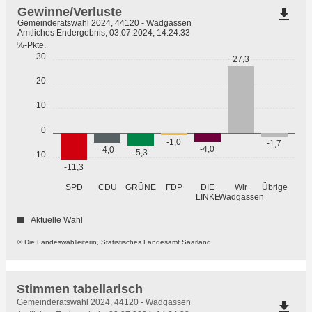
Gewinne/Verluste
file_download
Gemeinderatswahl 2024, 44120 - Wadgassen
Amtliches Endergebnis, 03.07.2024, 14:24:33
%-Pkte.
30
27,3
20
10
0
-1,0
-1,7
-4,0
-4,0
-5,3
-10
-11,3
GRÜNE
Übrige
SPD
CDU
FDP
DIE
Wir
LINKE
Wadgassen
Aktuelle Wahl
© Die Landeswahlleiterin, Statistisches Landesamt Saarland
Stimmen tabellarisch
Stimmen
Gemeinderatswahl 2024, 44120 - Wadgassen
file_download