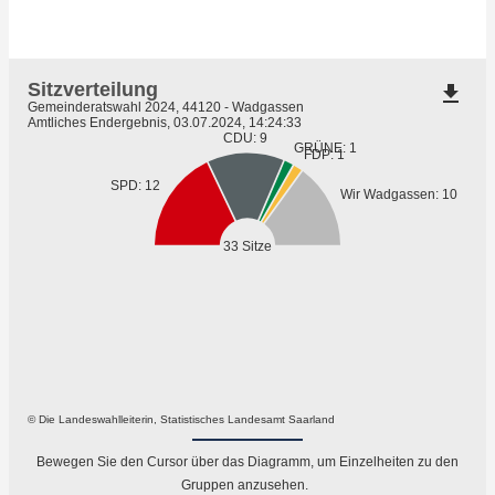
Sitzverteilung
file_download
Gemeinderatswahl 2024, 44120 - Wadgassen
Amtliches Endergebnis, 03.07.2024, 14:24:33
CDU: 9
GRÜNE: 1
FDP: 1
SPD: 12
Wir Wadgassen: 10
33 Sitze
© Die Landeswahlleiterin, Statistisches Landesamt Saarland
Bewegen Sie den Cursor über das Diagramm, um Einzelheiten zu den
Gruppen anzusehen.