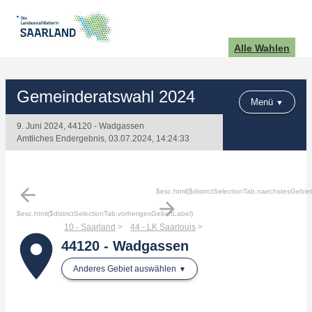
Alle Wahlen
Gemeinderatswahl 2024
Menü
9. Juni 2024, 44120 - Wadgassen
Amtliches Endergebnis, 03.07.2024, 14:24:33
arrow_back
$esc.html($districtSelectionTab.naechstesGebie
arrow_forward
$esc.html($districtSelectionTab.vorherigesGebietLabel)
10 - Saarland
44 - LK Saarlouis
place
44120 - Wadgassen
Anderes Gebiet auswählen