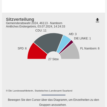
Sitzverteilung
file_download
Gemeinderatswahl 2024, 46113 - Namborn
Amtliches Endergebnis, 03.07.2024, 14:24:33
CDU: 11
AfD: 3
DIE LINKE: 1
SPD: 6
FL Namborn: 6
27 Sitze
© Die Landeswahlleiterin, Statistisches Landesamt Saarland
Bewegen Sie den Cursor über das Diagramm, um Einzelheiten zu den
Gruppen anzusehen.