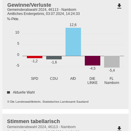
Gewinne/Verluste
file_download
Gemeinderatswahl 2024, 46113 - Namborn
Amtliches Endergebnis, 03.07.2024, 14:24:33
%-Pkte.
12,6
10
5
0
-1,2
-1,6
-5
-4,5
-5,4
SPD
CDU
AfD
DIE
FL
LINKE
Namborn
Aktuelle Wahl
© Die Landeswahlleiterin, Statistisches Landesamt Saarland
Stimmen tabellarisch
Stimmen
Gemeinderatswahl 2024, 46113 - Namborn
file_download