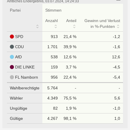
tabellarisch
Amtliches Endergebnis, 03.07.2024, 14:24:33
Partei
Stimmen
Anzahl
Anteil
Gewinn und Verlust
in %-Punkten
SPD
913
21,4 %
-1,2
CDU
1.701
39,9 %
-1,6
AfD
538
12,6 %
12,6
DIE LINKE
159
3,7 %
-4,5
FL Namborn
956
22,4 %
-5,4
Wahlberechtigte
5.764
-
-
Wähler
4.349
75,5 %
5,6
Ungültige
82
1,9 %
-1,0
Gültige
4.267
98,1 %
1,0