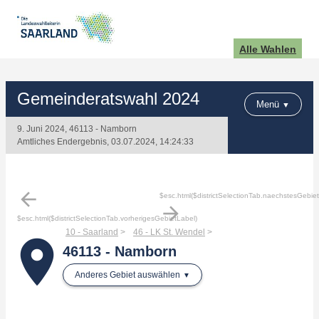
Alle Wahlen
Gemeinderatswahl 2024
Menü
9. Juni 2024, 46113 - Namborn
Amtliches Endergebnis, 03.07.2024, 14:24:33
arrow_back
$esc.html($districtSelectionTab.naechstesGebie
arrow_forward
$esc.html($districtSelectionTab.vorherigesGebietLabel)
10 - Saarland
46 - LK St. Wendel
place
46113 - Namborn
Anderes Gebiet auswählen