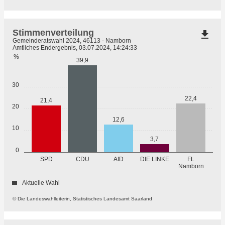
Stimmenverteilung
file_download
Gemeinderatswahl 2024, 46113 - Namborn
Amtliches Endergebnis, 03.07.2024, 14:24:33
%
39,9
30
22,4
21,4
20
12,6
10
3,7
0
SPD
CDU
AfD
DIE LINKE
FL
Namborn
Aktuelle Wahl
© Die Landeswahlleiterin, Statistisches Landesamt Saarland