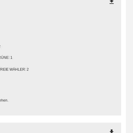
file_download
2
ÜNE: 1
FREIE WÄHLER: 2
ehen.
file_download