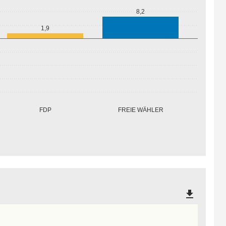
8,2
1,9
FREIE WÄHLER
FDP
file_download