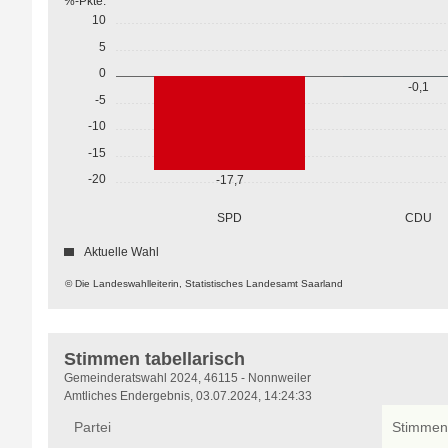
%-Pkte.
10
5
0
-0,1
-5
-10
-15
-20
-17,7
SPD
CDU
Aktuelle Wahl
© Die Landeswahlleiterin, Statistisches Landesamt Saarland
Stimmen tabellarisch
Stimmen
Gemeinderatswahl 2024, 46115 - Nonnweiler
tabellarisch
Amtliches Endergebnis, 03.07.2024, 14:24:33
Partei
Stimmen