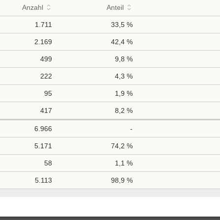
Anzahl
Anteil
1.711
33,5 %
2.169
42,4 %
499
9,8 %
222
4,3 %
95
1,9 %
417
8,2 %
6.966
-
5.171
74,2 %
58
1,1 %
5.113
98,9 %