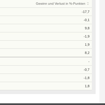
Gewinn und Verlust in %-Punkten
-17,7
-0,1
9,8
-1,9
1,9
8,2
-
-0,7
-1,8
1,8