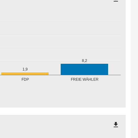
8,2
1,9
FREIE WÄHLER
FDP
file_download