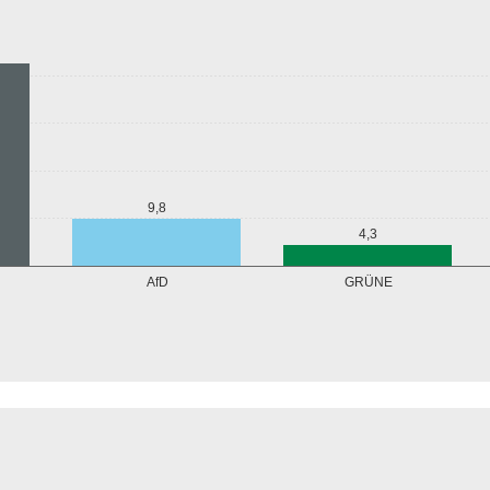
9,8
4,3
GRÜNE
AfD