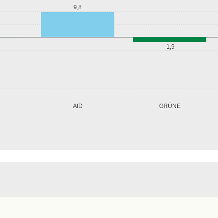
9,8
-1,9
GRÜNE
AfD