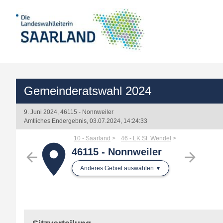
Gemeinderatswahl 2024
9. Juni 2024, 46115 - Nonnweiler
Amtliches Endergebnis, 03.07.2024, 14:24:33
10 - Saarland
46 - LK St. Wendel
place
46115 - Nonnweiler
arrow_back
arrow_forward
Anderes Gebiet auswählen