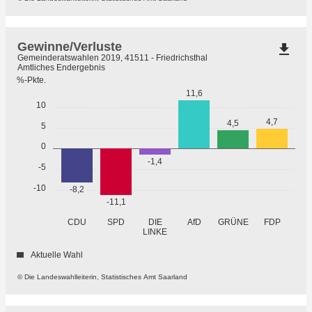
Gewinne/Verluste
file_download
Gemeinderatswahlen 2019, 41511 - Friedrichsthal
Amtliches Endergebnis
%-Pkte.
11,6
10
4,7
4,5
5
0
-1,4
-5
-10
-8,2
-11,1
GRÜNE
CDU
SPD
DIE
AfD
FDP
LINKE
Aktuelle Wahl
© Die Landeswahlleiterin, Statistisches Amt Saarland