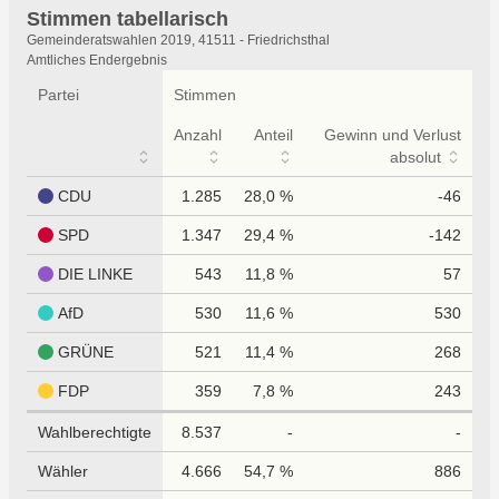
Stimmen tabellarisch
Stimmen
Gemeinderatswahlen 2019, 41511 - Friedrichsthal
tabellarisch
Amtliches Endergebnis
Partei
Stimmen
Anzahl
Anteil
Gewinn und Verlust
absolut
CDU
1.285
28,0 %
-46
SPD
1.347
29,4 %
-142
DIE LINKE
543
11,8 %
57
AfD
530
11,6 %
530
GRÜNE
521
11,4 %
268
FDP
359
7,8 %
243
Wahlberechtigte
8.537
-
-
Wähler
4.666
54,7 %
886