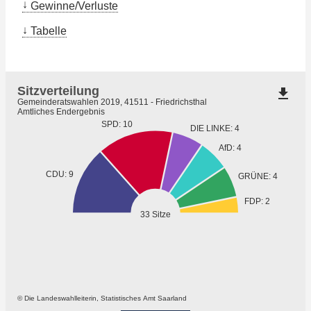
Gewinne/Verluste
Tabelle
Sitzverteilung
file_download
Gemeinderatswahlen 2019, 41511 - Friedrichsthal
Amtliches Endergebnis
SPD: 10
DIE LINKE: 4
AfD: 4
CDU: 9
GRÜNE: 4
FDP: 2
33 Sitze
© Die Landeswahlleiterin, Statistisches Amt Saarland