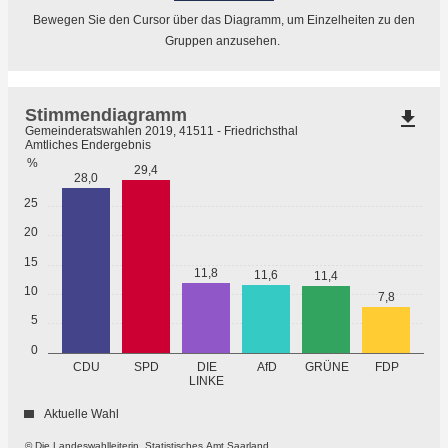
Bewegen Sie den Cursor über das Diagramm, um Einzelheiten zu den
Gruppen anzusehen.
Stimmendiagramm
file_download
Gemeinderatswahlen 2019, 41511 - Friedrichsthal
Amtliches Endergebnis
%
29,4
28,0
25
20
15
11,8
11,6
11,4
10
7,8
5
0
GRÜNE
CDU
SPD
DIE
AfD
FDP
LINKE
Aktuelle Wahl
© Die Landeswahlleiterin, Statistisches Amt Saarland