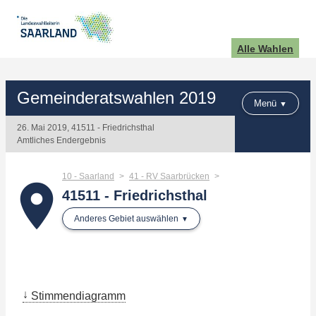
Alle Wahlen
Gemeinderatswahlen 2019
Menü
26. Mai 2019, 41511 - Friedrichsthal
Amtliches Endergebnis
10 - Saarland
41 - RV Saarbrücken
place
41511 - Friedrichsthal
Anderes Gebiet auswählen
Stimmendiagramm