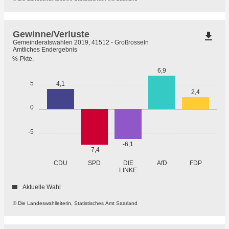
Gewinne/Verluste
file_download
Gemeinderatswahlen 2019, 41512 - Großrosseln
Amtliches Endergebnis
%-Pkte.
6,9
5
4,1
2,4
0
-5
-6,1
-7,4
CDU
SPD
DIE
AfD
FDP
LINKE
Aktuelle Wahl
© Die Landeswahlleiterin, Statistisches Amt Saarland