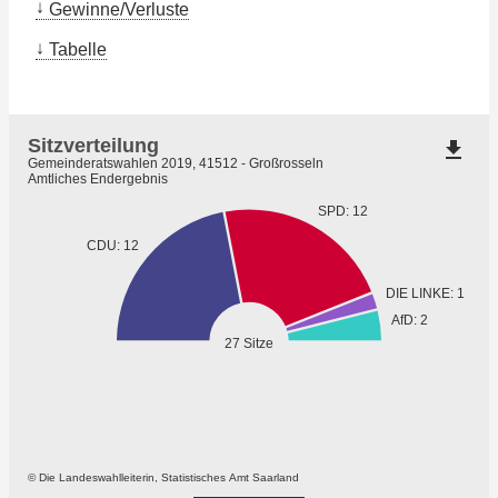
Gewinne/Verluste
Tabelle
Sitzverteilung
file_download
Gemeinderatswahlen 2019, 41512 - Großrosseln
Amtliches Endergebnis
SPD: 12
CDU: 12
DIE LINKE: 1
AfD: 2
27 Sitze
© Die Landeswahlleiterin, Statistisches Amt Saarland