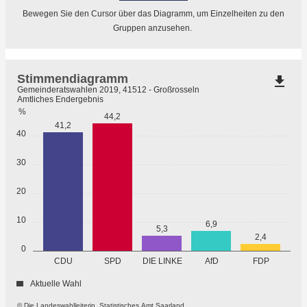
Bewegen Sie den Cursor über das Diagramm, um Einzelheiten zu den
Gruppen anzusehen.
Stimmendiagramm
file_download
Gemeinderatswahlen 2019, 41512 - Großrosseln
Amtliches Endergebnis
%
44,2
41,2
40
30
20
10
6,9
5,3
2,4
0
CDU
SPD
DIE LINKE
AfD
FDP
Aktuelle Wahl
© Die Landeswahlleiterin, Statistisches Amt Saarland