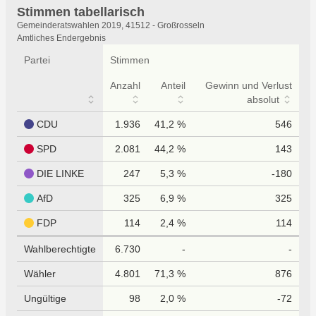
Stimmen tabellarisch
Stimmen
Gemeinderatswahlen 2019, 41512 - Großrosseln
tabellarisch
Amtliches Endergebnis
Partei
Stimmen
Anzahl
Anteil
Gewinn und Verlust
absolut
CDU
1.936
41,2 %
546
SPD
2.081
44,2 %
143
DIE LINKE
247
5,3 %
-180
AfD
325
6,9 %
325
FDP
114
2,4 %
114
Wahlberechtigte
6.730
-
-
Wähler
4.801
71,3 %
876
Ungültige
98
2,0 %
-72