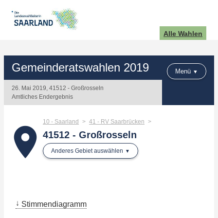
Alle Wahlen
Gemeinderatswahlen 2019
Menü
26. Mai 2019, 41512 - Großrosseln
Amtliches Endergebnis
10 - Saarland
41 - RV Saarbrücken
place
41512 - Großrosseln
Anderes Gebiet auswählen
Stimmendiagramm