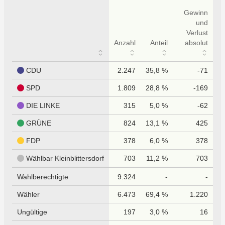
Gewinn
und
Verlust
Anzahl
Anteil
absolut
CDU
2.247
35,8 %
-71
SPD
1.809
28,8 %
-169
DIE LINKE
315
5,0 %
-62
GRÜNE
824
13,1 %
425
FDP
378
6,0 %
378
Wählbar Kleinblittersdorf
703
11,2 %
703
Wahlberechtigte
9.324
-
-
Wähler
6.473
69,4 %
1.220
Ungültige
197
3,0 %
16