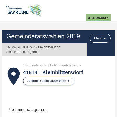
Alle Wahlen
Gemeinderatswahlen 2019
Menü
26. Mai 2019, 41514 - Kleinblittersdorf
Amtliches Endergebnis
10 - Saarland
41 - RV Saarbrücken
place
41514 - Kleinblittersdorf
Anderes Gebiet auswählen
Stimmendiagramm