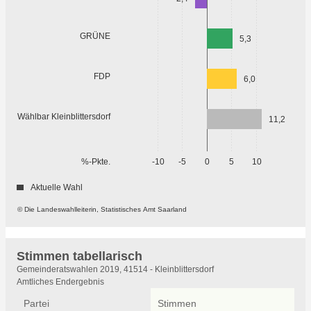
GRÜNE
5,3
FDP
6,0
Wählbar Kleinblittersdorf
11,2
%-Pkte.
-10
-5
0
5
10
Aktuelle Wahl
© Die Landeswahlleiterin, Statistisches Amt Saarland
Stimmen tabellarisch
Stimmen
Gemeinderatswahlen 2019, 41514 - Kleinblittersdorf
tabellarisch
Amtliches Endergebnis
Partei
Stimmen