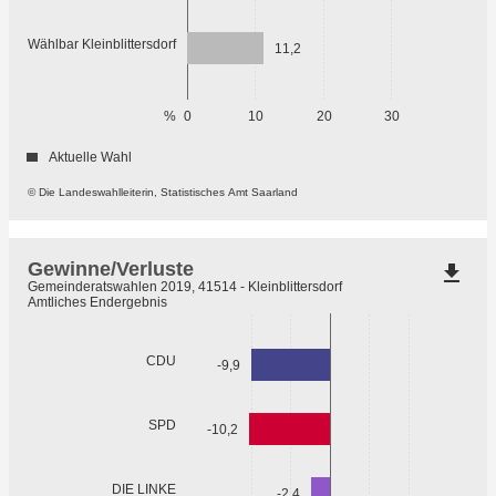
Wählbar Kleinblittersdorf
11,2
%
0
10
20
30
Aktuelle Wahl
© Die Landeswahlleiterin, Statistisches Amt Saarland
Gewinne/Verluste
file_download
Gemeinderatswahlen 2019, 41514 - Kleinblittersdorf
Amtliches Endergebnis
CDU
-9,9
SPD
-10,2
DIE LINKE
-2,4