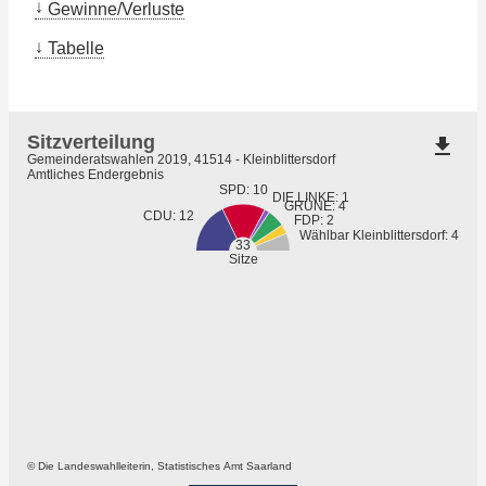
Gewinne/Verluste
Tabelle
Sitzverteilung
file_download
Gemeinderatswahlen 2019, 41514 - Kleinblittersdorf
Amtliches Endergebnis
SPD: 10
DIE LINKE: 1
GRÜNE: 4
CDU: 12
FDP: 2
Wählbar Kleinblittersdorf: 4
33
Sitze
© Die Landeswahlleiterin, Statistisches Amt Saarland