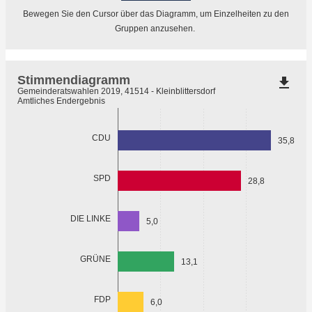
Bewegen Sie den Cursor über das Diagramm, um Einzelheiten zu den
Gruppen anzusehen.
Stimmendiagramm
file_download
Gemeinderatswahlen 2019, 41514 - Kleinblittersdorf
Amtliches Endergebnis
CDU
35,8
SPD
28,8
DIE LINKE
5,0
GRÜNE
13,1
FDP
6,0