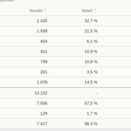
Anzahl
Anteil
2.425
32,7 %
1.599
21,5 %
454
6,1 %
811
10,9 %
799
10,8 %
261
3,5 %
1.078
14,5 %
13.132
-
7.556
57,5 %
129
1,7 %
7.427
98,3 %