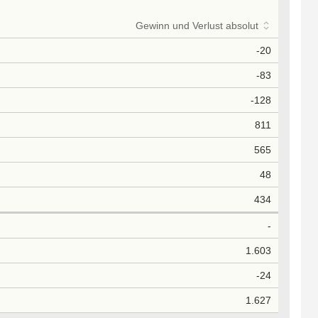
Gewinn und Verlust absolut
-20
-83
-128
811
565
48
434
-
1.603
-24
1.627