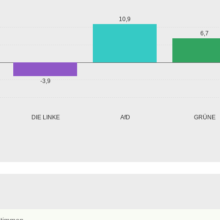
10,9
6,7
-3,9
GRÜNE
DIE LINKE
AfD
timmen