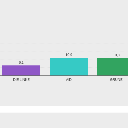
10,9
10,8
6,1
GRÜNE
DIE LINKE
AfD