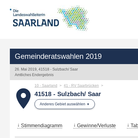
Gemeinderatswahlen 2019
26. Mai 2019, 41518 - Sulzbach/ Saar
Amtliches Endergebnis
10 - Saarland
41 - RV Saarbrücken
place
41518 - Sulzbach/ Saar
Anderes Gebiet auswählen
Stimmendiagramm
Gewinne/Verluste
Tab