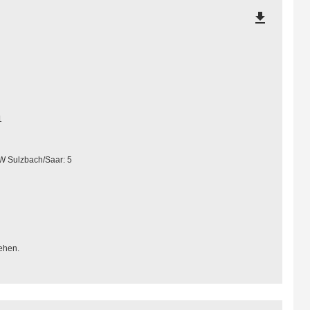
file_download
1
W Sulzbach/Saar: 5
ehen.