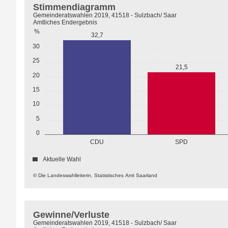
Stimmendiagramm
Gemeinderatswahlen 2019, 41518 - Sulzbach/ Saar
Amtliches Endergebnis
%
32,7
30
25
21,5
20
15
10
5
0
CDU
SPD
Aktuelle Wahl
© Die Landeswahlleiterin, Statistisches Amt Saarland
Gewinne/Verluste
Gemeinderatswahlen 2019, 41518 - Sulzbach/ Saar