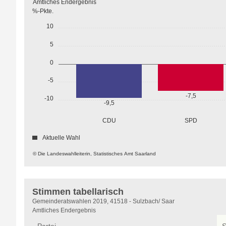
Amtliches Endergebnis
%-Pkte.
10
5
0
-5
-7,5
-10
-9,5
CDU
SPD
Aktuelle Wahl
© Die Landeswahlleiterin, Statistisches Amt Saarland
Stimmen tabellarisch
Stimmen
Gemeinderatswahlen 2019, 41518 - Sulzbach/ Saar
tabellarisch
Amtliches Endergebnis
Partei
S