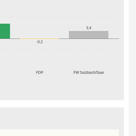
3,4
-0,2
FDP
FW Sulzbach/Saar