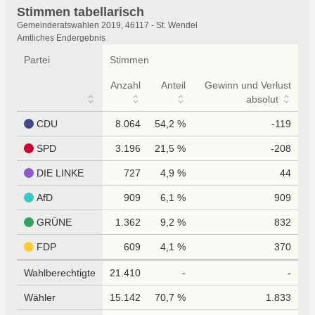
Stimmen tabellarisch
Stimmen
Gemeinderatswahlen 2019, 46117 - St. Wendel
tabellarisch
Amtliches Endergebnis
Partei
Stimmen
Anzahl
Anteil
Gewinn und Verlust
absolut
CDU
8.064
54,2 %
-119
SPD
3.196
21,5 %
-208
DIE LINKE
727
4,9 %
44
AfD
909
6,1 %
909
GRÜNE
1.362
9,2 %
832
FDP
609
4,1 %
370
Wahlberechtigte
21.410
-
-
Wähler
15.142
70,7 %
1.833