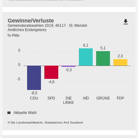
Gewinne/Verluste
file_download
Gemeinderatswahlen 2019, 46117 - St. Wendel
Amtliches Endergebnis
%-Pkte.
6,1
5,1
5
2,3
0
-0,3
-5
-4,6
-8,5
GRÜNE
CDU
SPD
DIE
AfD
FDP
LINKE
Aktuelle Wahl
© Die Landeswahlleiterin, Statistisches Amt Saarland