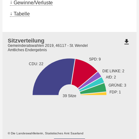
Gewinne/Verluste
Tabelle
Sitzverteilung
file_download
Gemeinderatswahlen 2019, 46117 - St. Wendel
Amtliches Endergebnis
SPD: 9
CDU: 22
DIE LINKE: 2
AfD: 2
GRÜNE: 3
FDP: 1
39 Sitze
© Die Landeswahlleiterin, Statistisches Amt Saarland