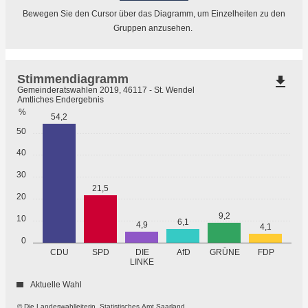
Bewegen Sie den Cursor über das Diagramm, um Einzelheiten zu den
Gruppen anzusehen.
Stimmendiagramm
file_download
Gemeinderatswahlen 2019, 46117 - St. Wendel
Amtliches Endergebnis
%
54,2
50
40
30
21,5
20
9,2
10
6,1
4,9
4,1
0
GRÜNE
CDU
SPD
DIE
AfD
FDP
LINKE
Aktuelle Wahl
© Die Landeswahlleiterin, Statistisches Amt Saarland