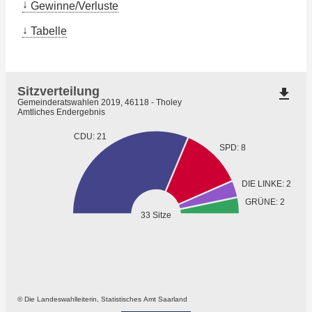
Gewinne/Verluste
Tabelle
Sitzverteilung
file_download
Gemeinderatswahlen 2019, 46118 - Tholey
Amtliches Endergebnis
CDU: 21
SPD: 8
DIE LINKE: 2
GRÜNE: 2
33 Sitze
© Die Landeswahlleiterin, Statistisches Amt Saarland