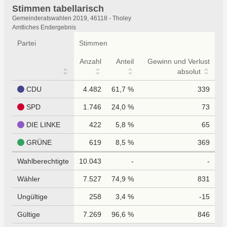
Stimmen tabellarisch
Stimmen
Gemeinderatswahlen 2019, 46118 - Tholey
tabellarisch
Amtliches Endergebnis
Partei
Stimmen
Anzahl
Anteil
Gewinn und Verlust
absolut
CDU
4.482
61,7 %
339
SPD
1.746
24,0 %
73
DIE LINKE
422
5,8 %
65
GRÜNE
619
8,5 %
369
Wahlberechtigte
10.043
-
-
Wähler
7.527
74,9 %
831
Ungültige
258
3,4 %
-15
Gültige
7.269
96,6 %
846