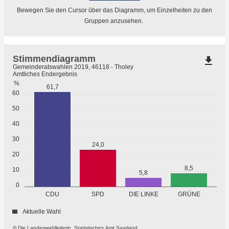
Bewegen Sie den Cursor über das Diagramm, um Einzelheiten zu den
Gruppen anzusehen.
Stimmendiagramm
file_download
Gemeinderatswahlen 2019, 46118 - Tholey
Amtliches Endergebnis
%
61,7
60
50
40
30
24,0
20
8,5
10
5,8
0
GRÜNE
CDU
SPD
DIE LINKE
Aktuelle Wahl
© Die Landeswahlleiterin, Statistisches Amt Saarland