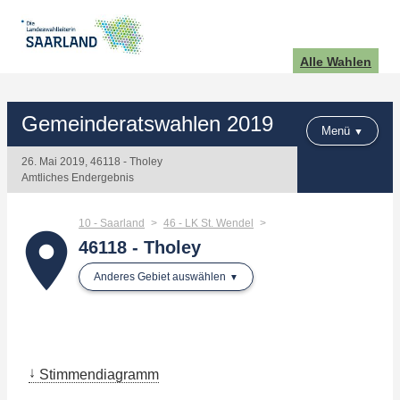
Alle Wahlen
Gemeinderatswahlen 2019
Menü
26. Mai 2019, 46118 - Tholey
Amtliches Endergebnis
10 - Saarland
46 - LK St. Wendel
place
46118 - Tholey
Anderes Gebiet auswählen
Stimmendiagramm