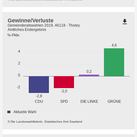
Gewinne/Verluste
file_download
Gemeinderatswahlen 2019, 46118 - Tholey
Amtliches Endergebnis
%-Pkte.
4,6
4
2
0,2
0
-2
-2,0
-2,8
GRÜNE
CDU
SPD
DIE LINKE
Aktuelle Wahl
© Die Landeswahlleiterin, Statistisches Amt Saarland