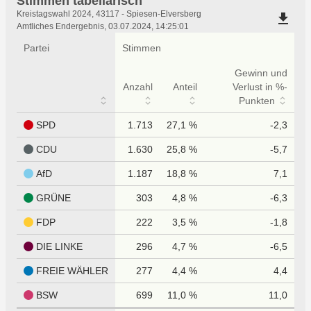
Stimmen tabellarisch
Stimmen
Kreistagswahl 2024, 43117 - Spiesen-Elversberg
file_download
tabellarisch
Amtliches Endergebnis, 03.07.2024, 14:25:01
Partei
Stimmen
Gewinn und
Anzahl
Anteil
Verlust in %-
Punkten
SPD
1.713
27,1 %
-2,3
CDU
1.630
25,8 %
-5,7
AfD
1.187
18,8 %
7,1
GRÜNE
303
4,8 %
-6,3
FDP
222
3,5 %
-1,8
DIE LINKE
296
4,7 %
-6,5
FREIE WÄHLER
277
4,4 %
4,4
BSW
699
11,0 %
11,0