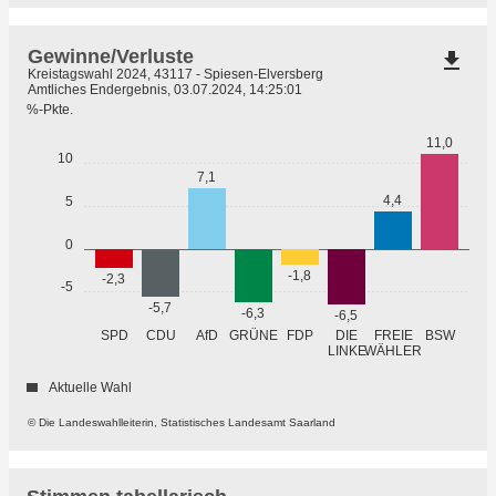
Gewinne/Verluste
file_download
Kreistagswahl 2024, 43117 - Spiesen-Elversberg
Amtliches Endergebnis, 03.07.2024, 14:25:01
%-Pkte.
11,0
10
7,1
4,4
5
0
-1,8
-2,3
-5
-5,7
-6,3
-6,5
GRÜNE
SPD
CDU
AfD
FDP
DIE
FREIE
BSW
WÄHLER
LINKE
Aktuelle Wahl
© Die Landeswahlleiterin, Statistisches Landesamt Saarland