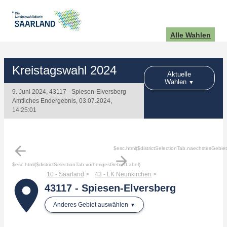
Alle Wahlen
Kreistagswahl 2024
Aktuelle
Wahlen
9. Juni 2024, 43117 - Spiesen-Elversberg
Amtliches Endergebnis, 03.07.2024,
14:25:01
arrow_back
$esc.html($districtSelectionTab.naechstesGebie
arrow_forward
$esc.html($districtSelectionTab.vorherigesGebietLabel)
10 - Saarland
43 - LK Neunkirchen
place
43117 - Spiesen-Elversberg
Anderes Gebiet auswählen