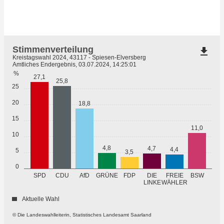
Stimmenverteilung
file_download
Kreistagswahl 2024, 43117 - Spiesen-Elversberg
Amtliches Endergebnis, 03.07.2024, 14:25:01
%
27,1
25,8
25
20
18,8
15
11,0
10
4,8
4,7
4,4
5
3,5
0
GRÜNE
SPD
CDU
AfD
FDP
DIE
FREIE
BSW
WÄHLER
LINKE
Aktuelle Wahl
© Die Landeswahlleiterin, Statistisches Landesamt Saarland