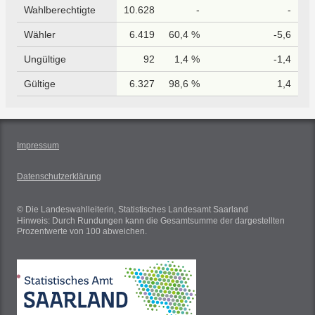
Wahlberechtigte
10.628
-
-
Wähler
6.419
60,4 %
-5,6
Ungültige
92
1,4 %
-1,4
Gültige
6.327
98,6 %
1,4
Impressum
Datenschutzerklärung
© Die Landeswahlleiterin, Statistisches Landesamt Saarland
Hinweis: Durch Rundungen kann die Gesamtsumme der dargestellten
Prozentwerte von 100 abweichen.