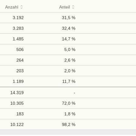
Anzahl
Anteil
3.192
31,5 %
3.283
32,4 %
1.485
14,7 %
506
5,0 %
264
2,6 %
203
2,0 %
1.189
11,7 %
14.319
-
10.305
72,0 %
183
1,8 %
10.122
98,2 %