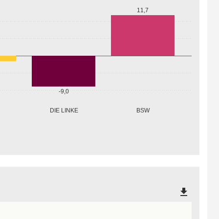
11,7
-9,0
DIE LINKE
BSW
file_download