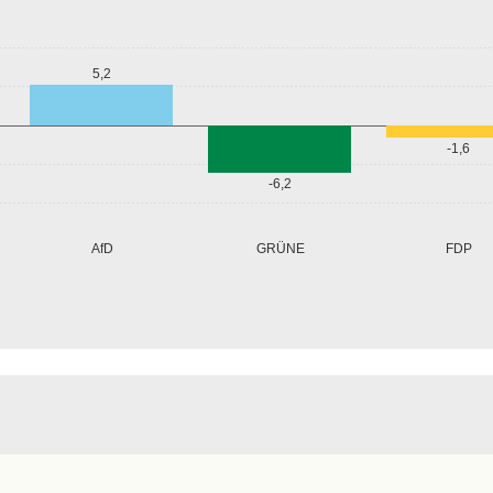
5,2
-1,6
-6,2
GRÜNE
AfD
FDP