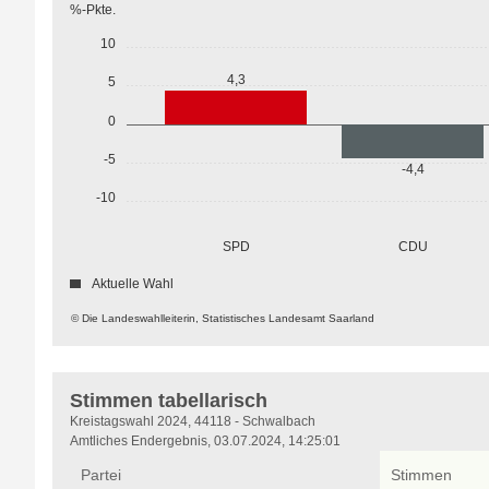
%-Pkte.
10
4,3
5
0
-5
-4,4
-10
SPD
CDU
Aktuelle Wahl
© Die Landeswahlleiterin, Statistisches Landesamt Saarland
Stimmen tabellarisch
Stimmen
Kreistagswahl 2024, 44118 - Schwalbach
tabellarisch
Amtliches Endergebnis, 03.07.2024, 14:25:01
Partei
Stimmen