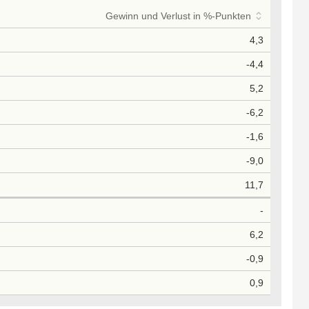
Gewinn und Verlust in %-Punkten
4,3
-4,4
5,2
-6,2
-1,6
-9,0
11,7
-
6,2
-0,9
0,9