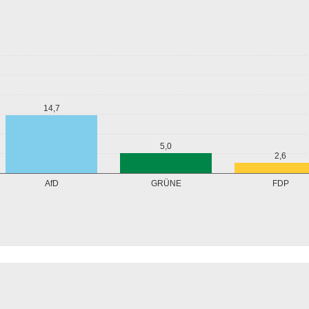
14,7
5,0
2,6
GRÜNE
AfD
FDP