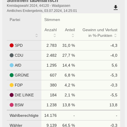
Stimmen tabellarisch
Stimmen
Kreistagswahl 2024, 44120 - Wadgassen
file_download
tabellarisch
Amtliches Endergebnis, 03.07.2024, 14:25:01
Partei
Stimmen
Anzahl
Anteil
Gewinn und Verlust
in %-Punkten
SPD
2.783
31,0 %
-4,3
CDU
2.482
27,7 %
-4,0
AfD
1.295
14,4 %
5,6
GRÜNE
607
6,8 %
-5,3
FDP
380
4,2 %
-0,3
DIE LINKE
184
2,1 %
-5,5
BSW
1.238
13,8 %
13,8
Wahlberechtigte
14.176
-
-
Wähler
9.139
64,5 %
-0,3