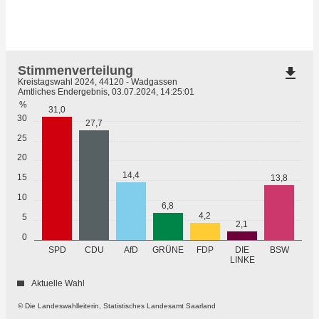
Stimmenverteilung
file_download
Kreistagswahl 2024, 44120 - Wadgassen
Amtliches Endergebnis, 03.07.2024, 14:25:01
%
31,0
30
27,7
25
20
14,4
15
13,8
10
6,8
4,2
5
2,1
0
GRÜNE
SPD
CDU
AfD
FDP
DIE
BSW
LINKE
Aktuelle Wahl
© Die Landeswahlleiterin, Statistisches Landesamt Saarland