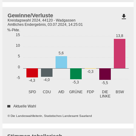
Gewinne/Verluste
file_download
Kreistagswahl 2024, 44120 - Wadgassen
Amtliches Endergebnis, 03.07.2024, 14:25:01
%-Pkte.
15
13,8
10
5,6
5
0
-0,3
-5
-4,0
-4,3
-5,3
-5,5
GRÜNE
SPD
CDU
AfD
FDP
DIE
BSW
LINKE
Aktuelle Wahl
© Die Landeswahlleiterin, Statistisches Landesamt Saarland