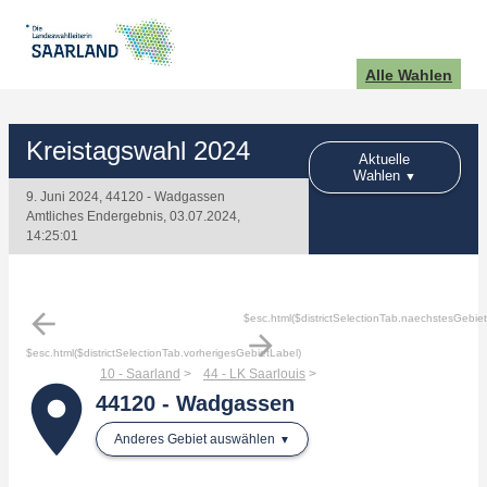
Alle Wahlen
Kreistagswahl 2024
Aktuelle
Wahlen
9. Juni 2024, 44120 - Wadgassen
Amtliches Endergebnis, 03.07.2024,
14:25:01
arrow_back
$esc.html($districtSelectionTab.naechstesGebie
arrow_forward
$esc.html($districtSelectionTab.vorherigesGebietLabel)
10 - Saarland
44 - LK Saarlouis
place
44120 - Wadgassen
Anderes Gebiet auswählen