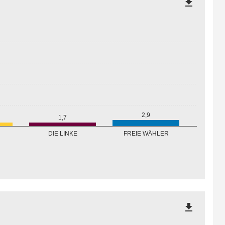
file_download
2,9
1,7
FREIE WÄHLER
DIE LINKE
file_download