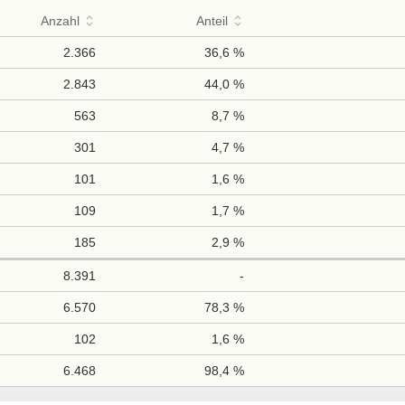
Anzahl
Anteil
2.366
36,6 %
2.843
44,0 %
563
8,7 %
301
4,7 %
101
1,6 %
109
1,7 %
185
2,9 %
8.391
-
6.570
78,3 %
102
1,6 %
6.468
98,4 %