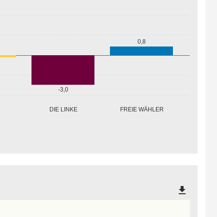
0,8
-3,0
FREIE WÄHLER
DIE LINKE
file_download