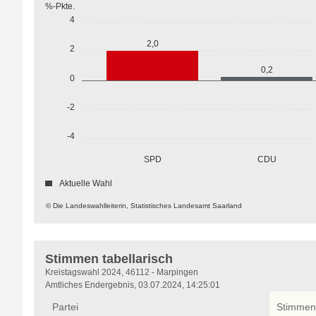
%-Pkte.
4
2,0
2
0,2
0
-2
-4
SPD
CDU
Aktuelle Wahl
© Die Landeswahlleiterin, Statistisches Landesamt Saarland
Stimmen tabellarisch
Stimmen
Kreistagswahl 2024, 46112 - Marpingen
tabellarisch
Amtliches Endergebnis, 03.07.2024, 14:25:01
Partei
Stimmen