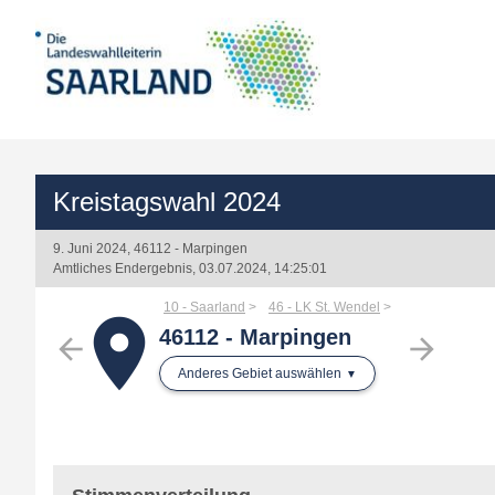
Kreistagswahl 2024
9. Juni 2024, 46112 - Marpingen
Amtliches Endergebnis, 03.07.2024, 14:25:01
10 - Saarland
46 - LK St. Wendel
place
46112 - Marpingen
arrow_back
arrow_forward
Anderes Gebiet auswählen