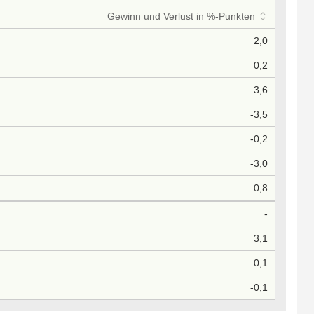
Gewinn und Verlust in %-Punkten
2,0
0,2
3,6
-3,5
-0,2
-3,0
0,8
-
3,1
0,1
-0,1