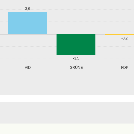
3,6
-0,2
-3,5
GRÜNE
AfD
FDP