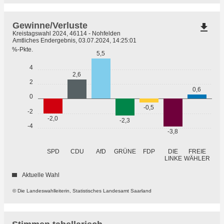
Gewinne/Verluste
file_download
Kreistagswahl 2024, 46114 - Nohfelden
Amtliches Endergebnis, 03.07.2024, 14:25:01
%-Pkte.
5,5
4
2,6
2
0,6
0
-0,5
-2
-2,0
-2,3
-4
-3,8
GRÜNE
SPD
CDU
AfD
FDP
DIE
FREIE
WÄHLER
LINKE
Aktuelle Wahl
© Die Landeswahlleiterin, Statistisches Landesamt Saarland