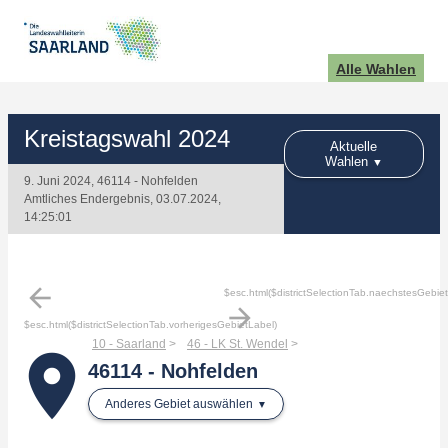
Alle Wahlen
Kreistagswahl 2024
Aktuelle
Wahlen
9. Juni 2024, 46114 - Nohfelden
Amtliches Endergebnis, 03.07.2024,
14:25:01
arrow_back
$esc.html($districtSelectionTab.naechstesGebie
arrow_forward
$esc.html($districtSelectionTab.vorherigesGebietLabel)
10 - Saarland
46 - LK St. Wendel
place
46114 - Nohfelden
Anderes Gebiet auswählen