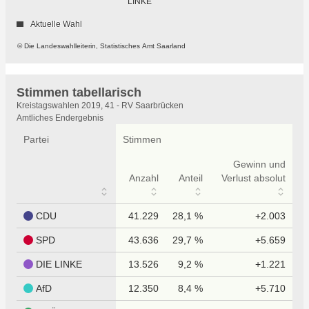
LINKE
Aktuelle Wahl
© Die Landeswahlleiterin, Statistisches Amt Saarland
Stimmen tabellarisch
Stimmen
Kreistagswahlen 2019, 41 - RV Saarbrücken
tabellarisch
Amtliches Endergebnis
Partei
Stimmen
Gewinn und
Anzahl
Anteil
Verlust absolut
CDU
41.229
28,1 %
+2.003
SPD
43.636
29,7 %
+5.659
DIE LINKE
13.526
9,2 %
+1.221
AfD
12.350
8,4 %
+5.710