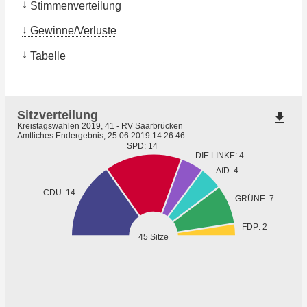
Stimmenverteilung
Gewinne/Verluste
Tabelle
Sitzverteilung
file_download
Kreistagswahlen 2019, 41 - RV Saarbrücken
Amtliches Endergebnis, 25.06.2019 14:26:46
SPD: 14
DIE LINKE: 4
AfD: 4
CDU: 14
GRÜNE: 7
FDP: 2
45 Sitze