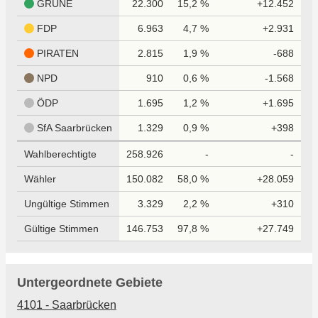
GRÜNE
22.300
15,2 %
+12.452
FDP
6.963
4,7 %
+2.931
PIRATEN
2.815
1,9 %
-688
NPD
910
0,6 %
-1.568
ÖDP
1.695
1,2 %
+1.695
SfA Saarbrücken
1.329
0,9 %
+398
Wahlberechtigte
258.926
-
-
Wähler
150.082
58,0 %
+28.059
Ungültige Stimmen
3.329
2,2 %
+310
Gültige Stimmen
146.753
97,8 %
+27.749
Untergeordnete Gebiete
4101 - Saarbrücken