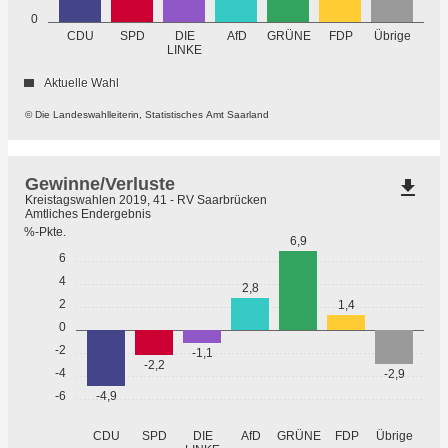
0
GRÜNE
Übrige
CDU
SPD
DIE
AfD
FDP
LINKE
Aktuelle Wahl
© Die Landeswahlleiterin, Statistisches Amt Saarland
Gewinne/Verluste
file_download
Kreistagswahlen 2019, 41 - RV Saarbrücken
Amtliches Endergebnis
%-Pkte.
6,9
6
4
2,8
2
1,4
0
-2
-1,1
-2,2
-4
-2,9
-6
-4,9
GRÜNE
Übrige
CDU
SPD
DIE
AfD
FDP