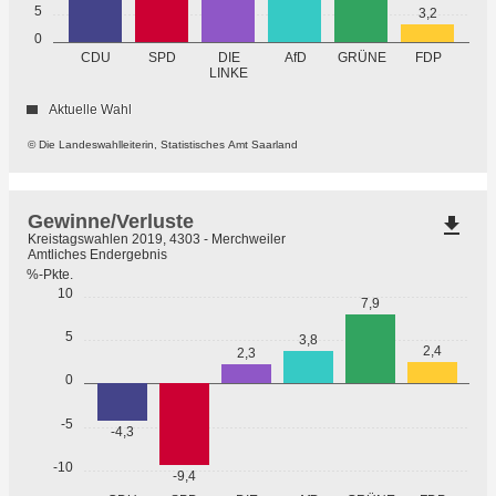
5
3,2
0
GRÜNE
CDU
SPD
DIE
AfD
FDP
LINKE
Aktuelle Wahl
© Die Landeswahlleiterin, Statistisches Amt Saarland
Gewinne/Verluste
file_download
Kreistagswahlen 2019, 4303 - Merchweiler
Amtliches Endergebnis
%-Pkte.
10
7,9
5
3,8
2,4
2,3
0
-5
-4,3
-10
-9,4