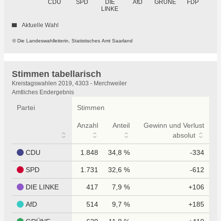
GRÜNE
CDU
SPD
DIE
AfD
FDP
LINKE
Aktuelle Wahl
© Die Landeswahlleiterin, Statistisches Amt Saarland
Stimmen tabellarisch
Stimmen
Kreistagswahlen 2019, 4303 - Merchweiler
tabellarisch
Amtliches Endergebnis
Partei
Stimmen
Anzahl
Anteil
Gewinn und Verlust
absolut
CDU
1.848
34,8 %
-334
SPD
1.731
32,6 %
-612
DIE LINKE
417
7,9 %
+106
AfD
514
9,7 %
+185