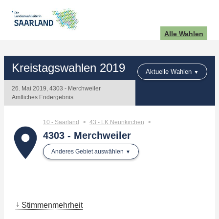
Alle Wahlen
Kreistagswahlen 2019
Aktuelle Wahlen
26. Mai 2019, 4303 - Merchweiler
Amtliches Endergebnis
10 - Saarland
43 - LK Neunkirchen
place
4303 - Merchweiler
Anderes Gebiet auswählen
Stimmenmehrheit