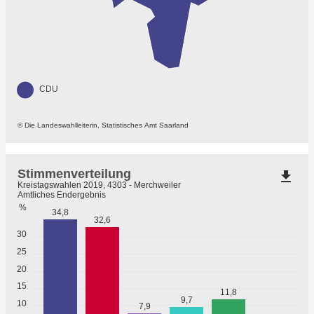
CDU
© Die Landeswahlleiterin, Statistisches Amt Saarland
Stimmenverteilung
file_download
Kreistagswahlen 2019, 4303 - Merchweiler
Amtliches Endergebnis
%
34,8
32,6
30
25
20
15
11,8
9,7
10
7,9