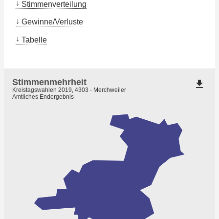
Stimmenverteilung
Gewinne/Verluste
Tabelle
Stimmenmehrheit
file_download
Kreistagswahlen 2019, 4303 - Merchweiler
Amtliches Endergebnis