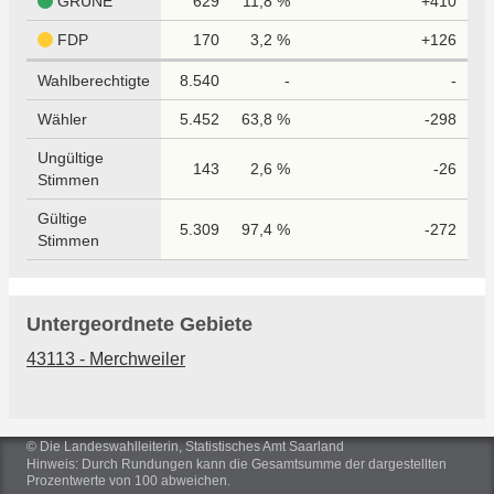
GRÜNE
629
11,8 %
+410
FDP
170
3,2 %
+126
Wahlberechtigte
8.540
-
-
Wähler
5.452
63,8 %
-298
Ungültige
143
2,6 %
-26
Stimmen
Gültige
5.309
97,4 %
-272
Stimmen
Untergeordnete Gebiete
43113 - Merchweiler
© Die Landeswahlleiterin, Statistisches Amt Saarland
Hinweis: Durch Rundungen kann die Gesamtsumme der dargestellten
Prozentwerte von 100 abweichen.