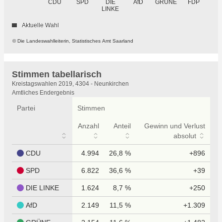
GRÜNE
CDU
SPD
DIE
AfD
FDP
LINKE
Aktuelle Wahl
© Die Landeswahlleiterin, Statistisches Amt Saarland
Stimmen tabellarisch
Stimmen
Kreistagswahlen 2019, 4304 - Neunkirchen
tabellarisch
Amtliches Endergebnis
Partei
Stimmen
Anzahl
Anteil
Gewinn und Verlust
absolut
CDU
4.994
26,8 %
+896
SPD
6.822
36,6 %
+39
DIE LINKE
1.624
8,7 %
+250
AfD
2.149
11,5 %
+1.309