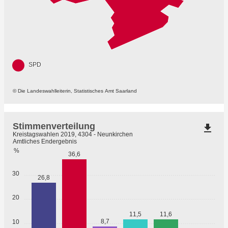
SPD
© Die Landeswahlleiterin, Statistisches Amt Saarland
Stimmenverteilung
file_download
Kreistagswahlen 2019, 4304 - Neunkirchen
Amtliches Endergebnis
%
36,6
30
26,8
20
11,5
11,6
8,7
10