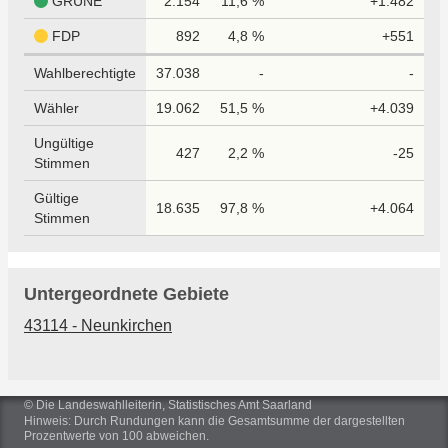
GRÜNE
2.154
11,6 %
+1.482
FDP
892
4,8 %
+551
Wahlberechtigte
37.038
-
-
Wähler
19.062
51,5 %
+4.039
Ungültige
427
2,2 %
-25
Stimmen
Gültige
18.635
97,8 %
+4.064
Stimmen
Untergeordnete Gebiete
43114 - Neunkirchen
© Die Landeswahlleiterin, Statistisches Amt Saarland
Hinweis: Durch Rundungen kann die Gesamtsumme der dargestellten
Prozentwerte von 100 abweichen.