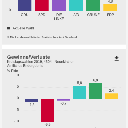
4,8
0
GRÜNE
CDU
SPD
DIE
AfD
FDP
LINKE
Aktuelle Wahl
© Die Landeswahlleiterin, Statistisches Amt Saarland
Gewinne/Verluste
file_download
Kreistagswahlen 2019, 4304 - Neunkirchen
Amtliches Endergebnis
%-Pkte.
10
6,9
5,8
5
2,4
0
-0,7
-1,3
-5
-10
-9,9