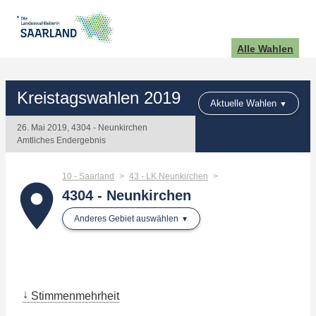
Alle Wahlen
Kreistagswahlen 2019
Aktuelle Wahlen
26. Mai 2019, 4304 - Neunkirchen
Amtliches Endergebnis
10 - Saarland
43 - LK Neunkirchen
place
4304 - Neunkirchen
Anderes Gebiet auswählen
Stimmenmehrheit