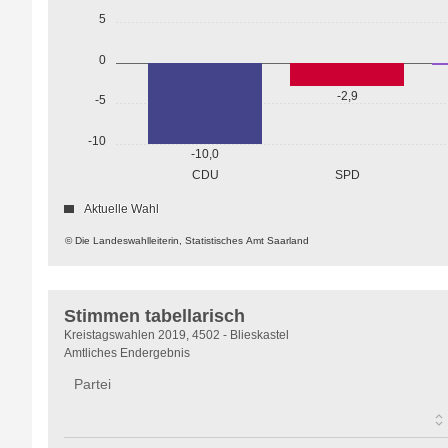
5
0
-2,9
-5
-10
-10,0
CDU
SPD
Aktuelle Wahl
© Die Landeswahlleiterin, Statistisches Amt Saarland
Stimmen tabellarisch
Stimmen
Kreistagswahlen 2019, 4502 - Blieskastel
tabellarisch
Amtliches Endergebnis
Partei