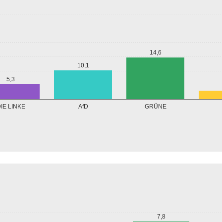
14,6
10,1
5,3
GRÜNE
IE LINKE
AfD
7,8