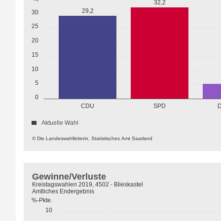
32,2
29,2
30
25
20
15
10
5
0
CDU
SPD
D
Aktuelle Wahl
© Die Landeswahlleiterin, Statistisches Amt Saarland
Gewinne/Verluste
Kreistagswahlen 2019, 4502 - Blieskastel
Amtliches Endergebnis
%-Pkte.
10