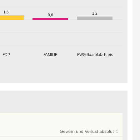
1,6
1,2
0,6
FDP
FAMILIE
FWG Saarpfalz-Kreis
Gewinn und Verlust absolut