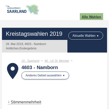
Alle Wahlen
Kreistagswahlen 2019
Aktuelle Wahlen
26. Mai 2019, 4603 - Namborn
Amtliches Endergebnis
10 - Saarland
46 - LK St. Wendel
place
4603 - Namborn
Anderes Gebiet auswählen
Stimmenmehrheit