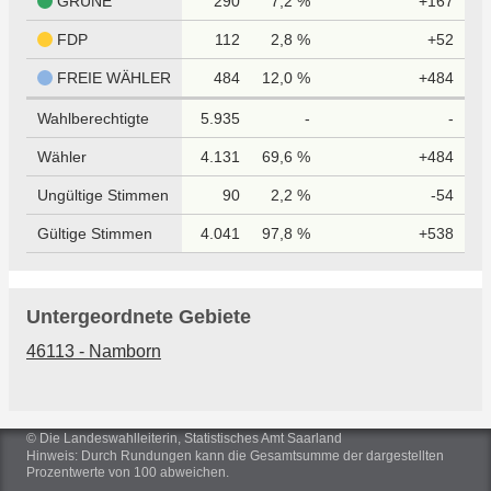
GRÜNE
290
7,2 %
+167
FDP
112
2,8 %
+52
FREIE WÄHLER
484
12,0 %
+484
Wahlberechtigte
5.935
-
-
Wähler
4.131
69,6 %
+484
Ungültige Stimmen
90
2,2 %
-54
Gültige Stimmen
4.041
97,8 %
+538
Untergeordnete Gebiete
46113 - Namborn
© Die Landeswahlleiterin, Statistisches Amt Saarland
Hinweis: Durch Rundungen kann die Gesamtsumme der dargestellten
Prozentwerte von 100 abweichen.