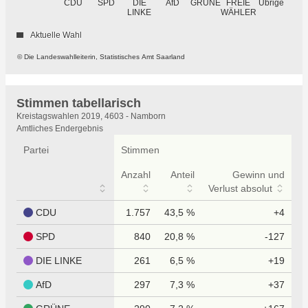
GRÜNE
Übrige
CDU
SPD
DIE
AfD
FREIE
WÄHLER
LINKE
Aktuelle Wahl
© Die Landeswahlleiterin, Statistisches Amt Saarland
Stimmen tabellarisch
Stimmen
Kreistagswahlen 2019, 4603 - Namborn
tabellarisch
Amtliches Endergebnis
Partei
Stimmen
Anzahl
Anteil
Gewinn und
Verlust absolut
CDU
1.757
43,5 %
+4
SPD
840
20,8 %
-127
DIE LINKE
261
6,5 %
+19
AfD
297
7,3 %
+37