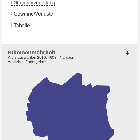
Stimmenverteilung
Gewinne/Verluste
Tabelle
Stimmenmehrheit
file_download
Kreistagswahlen 2019, 4603 - Namborn
Amtliches Endergebnis