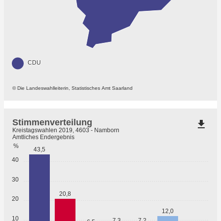
CDU
© Die Landeswahlleiterin, Statistisches Amt Saarland
Stimmenverteilung
file_download
Kreistagswahlen 2019, 4603 - Namborn
Amtliches Endergebnis
%
43,5
40
30
20,8
20
12,0
10
7,3
7,2