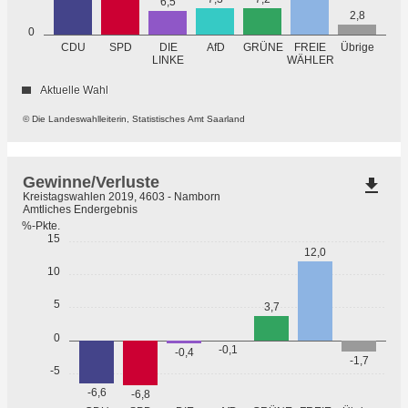
6,5
2,8
0
GRÜNE
Übrige
CDU
SPD
DIE
AfD
FREIE
WÄHLER
LINKE
Aktuelle Wahl
© Die Landeswahlleiterin, Statistisches Amt Saarland
Gewinne/Verluste
file_download
Kreistagswahlen 2019, 4603 - Namborn
Amtliches Endergebnis
%-Pkte.
15
12,0
10
5
3,7
0
-0,1
-0,4
-1,7
-5
-6,6
-6,8