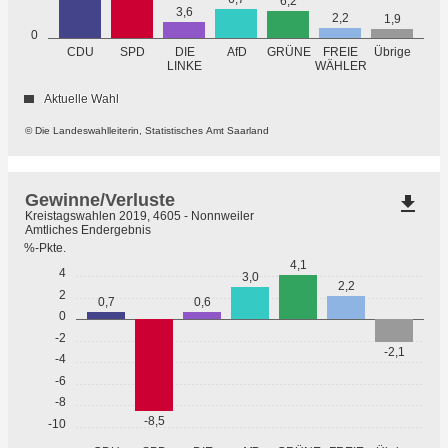
6,2
3,6
2,2
1,9
0
GRÜNE
Übrige
CDU
SPD
DIE
AfD
FREIE
WÄHLER
LINKE
Aktuelle Wahl
© Die Landeswahlleiterin, Statistisches Amt Saarland
Gewinne/Verluste
file_download
Kreistagswahlen 2019, 4605 - Nonnweiler
Amtliches Endergebnis
%-Pkte.
4,1
4
3,0
2,2
2
0,7
0,6
0
-2
-2,1
-4
-6
-8
-8,5
-10