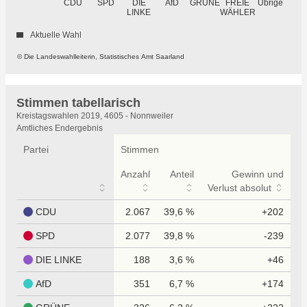
GRÜNE
Übrige
CDU
SPD
DIE
AfD
FREIE
WÄHLER
LINKE
Aktuelle Wahl
© Die Landeswahlleiterin, Statistisches Amt Saarland
Stimmen tabellarisch
Stimmen
Kreistagswahlen 2019, 4605 - Nonnweiler
tabellarisch
Amtliches Endergebnis
Partei
Stimmen
Anzahl
Anteil
Gewinn und
Verlust absolut
CDU
2.067
39,6 %
+202
SPD
2.077
39,8 %
-239
DIE LINKE
188
3,6 %
+46
AfD
351
6,7 %
+174