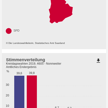
SPD
© Die Landeswahlleiterin, Statistisches Amt Saarland
Stimmenverteilung
file_download
Kreistagswahlen 2019, 4605 - Nonnweiler
Amtliches Endergebnis
%
39,8
39,6
30
20
10
6,7