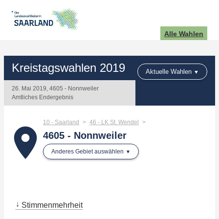
Alle Wahlen
Kreistagswahlen 2019
Aktuelle Wahlen
26. Mai 2019, 4605 - Nonnweiler
Amtliches Endergebnis
10 - Saarland
46 - LK St. Wendel
place
4605 - Nonnweiler
Anderes Gebiet auswählen
Stimmenmehrheit