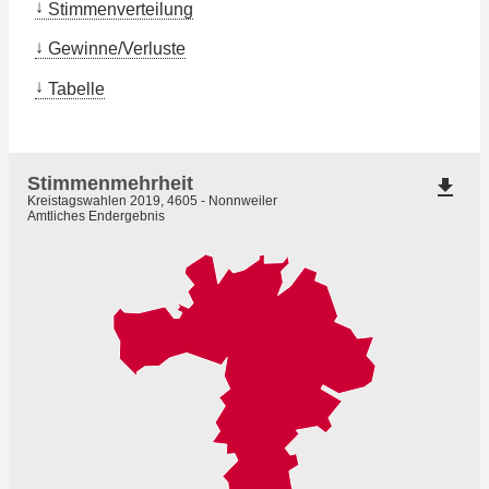
Stimmenverteilung
Gewinne/Verluste
Tabelle
Stimmenmehrheit
file_download
Kreistagswahlen 2019, 4605 - Nonnweiler
Amtliches Endergebnis