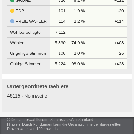
GRÜNE
326
6,2 %
+222
FDP
101
1,9 %
-20
FREIE WÄHLER
114
2,2 %
+114
Wahlberechtigte
7.112
-
-
Wähler
5.330
74,9 %
+403
Ungültige Stimmen
106
2,0 %
-25
Gültige Stimmen
5.224
98,0 %
+428
Untergeordnete Gebiete
46115 - Nonnweiler
© Die Landeswahlleiterin, Statistisches Amt Saarland
Hinweis: Durch Rundungen kann die Gesamtsumme der dargestellten
Prozentwerte von 100 abweichen.