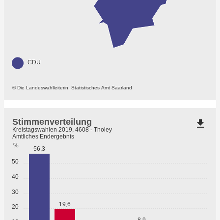
CDU
© Die Landeswahlleiterin, Statistisches Amt Saarland
Stimmenverteilung
file_download
Kreistagswahlen 2019, 4608 - Tholey
Amtliches Endergebnis
%
56,3
50
40
30
19,6
20