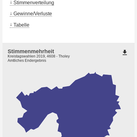
Stimmenverteilung
Gewinne/Verluste
Tabelle
Stimmenmehrheit
file_download
Kreistagswahlen 2019, 4608 - Tholey
Amtliches Endergebnis