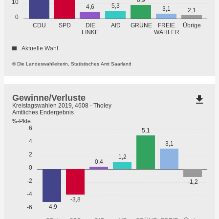
8,9
10
5,3
4,6
3,1
2,1
0
GRÜNE
Übrige
CDU
SPD
DIE
AfD
FREIE
WÄHLER
LINKE
Aktuelle Wahl
© Die Landeswahlleiterin, Statistisches Amt Saarland
Gewinne/Verluste
file_download
Kreistagswahlen 2019, 4608 - Tholey
Amtliches Endergebnis
%-Pkte.
6
5,1
4
3,1
2
1,2
0,4
0
-2
-1,2
-4
-3,8
-4,9
-6