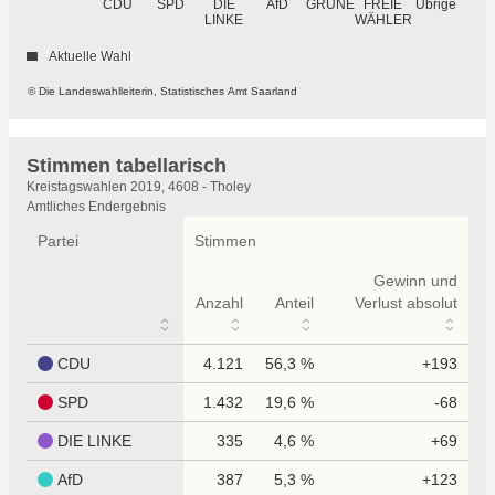
GRÜNE
Übrige
CDU
SPD
DIE
AfD
FREIE
WÄHLER
LINKE
Aktuelle Wahl
© Die Landeswahlleiterin, Statistisches Amt Saarland
Stimmen tabellarisch
Stimmen
Kreistagswahlen 2019, 4608 - Tholey
tabellarisch
Amtliches Endergebnis
Partei
Stimmen
Gewinn und
Anzahl
Anteil
Verlust absolut
CDU
4.121
56,3 %
+193
SPD
1.432
19,6 %
-68
DIE LINKE
335
4,6 %
+69
AfD
387
5,3 %
+123