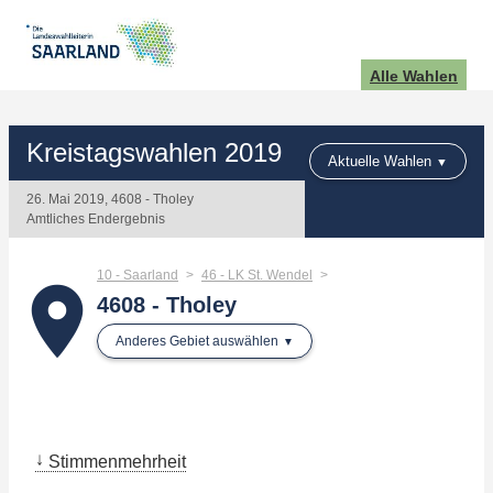
Alle Wahlen
Kreistagswahlen 2019
Aktuelle Wahlen
26. Mai 2019, 4608 - Tholey
Amtliches Endergebnis
10 - Saarland
46 - LK St. Wendel
place
4608 - Tholey
Anderes Gebiet auswählen
Stimmenmehrheit