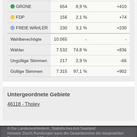
GRÜNE
654
8,9 %
+410
FDP
156
2,1 %
+74
FREIE WÄHLER
230
3,1 %
+230
Wahlberechtigte
10.065
-
-
Wähler
7.532
74,8 %
+836
Ungültige Stimmen
217
2,9 %
-66
Gültige Stimmen
7.315
97,1 %
+902
Untergeordnete Gebiete
46118 - Tholey
© Die Landeswahlleiterin, Statistisches Amt Saarland
Hinweis: Durch Rundungen kann die Gesamtsumme der dargestellten