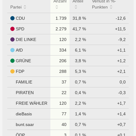
Anzahl
Anteil
Verlust in %-
Partei
Punkten
CDU
1.739
31,8 %
-12,6
SPD
2.279
41,7 %
+11,5
DIE LINKE
120
2,2 %
-9,2
AfD
334
6,1 %
+1,1
GRÜNE
206
3,8 %
+1,2
FDP
288
5,3 %
+2,1
FAMILIE
37
0,7 %
0,0
PIRATEN
22
0,4 %
-0,3
FREIE WÄHLER
120
2,2 %
+1,7
dieBasis
77
1,4 %
+1,4
bunt.saar
40
0,7 %
+0,7
ÖDP
3
0,1 %
+0,1