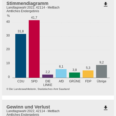
Stimmendiagramm
file_download
Landtagswahl 2022, 42114 - Mettlach
Amtliches Endergebnis
%
41,7
40
31,8
30
20
9,2
10
6,1
5,3
3,8
2,2
0
GRÜNE
Übrige
CDU
SPD
DIE
AfD
FDP
LINKE
© Die Landeswahlleiterin, Statistisches Amt Saarland
Gewinn und Verlust
file_download
Landtagswahl 2022, 42114 - Mettlach
Amtliches Endergebnis