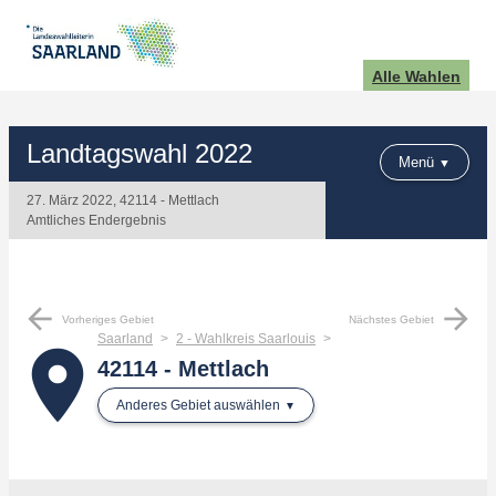
Alle Wahlen
Landtagswahl 2022
Menü
27. März 2022, 42114 - Mettlach
Amtliches Endergebnis
arrow_back
arrow_forward
Vorheriges Gebiet
Nächstes Gebiet
Saarland
2 - Wahlkreis Saarlouis
place
42114 - Mettlach
Anderes Gebiet auswählen