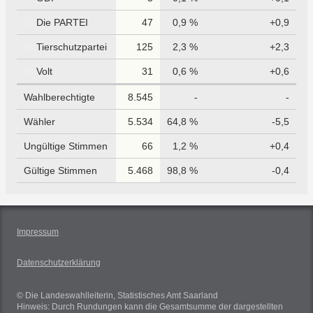
Die PARTEI
47
0,9 %
+0,9
Tierschutzpartei
125
2,3 %
+2,3
Volt
31
0,6 %
+0,6
Wahlberechtigte
8.545
-
-
Wähler
5.534
64,8 %
-5,5
Ungültige Stimmen
66
1,2 %
+0,4
Gültige Stimmen
5.468
98,8 %
-0,4
Impressum
Datenschutzerklärung
© Die Landeswahlleiterin, Statistisches Amt Saarland
Hinweis: Durch Rundungen kann die Gesamtsumme der dargestellten