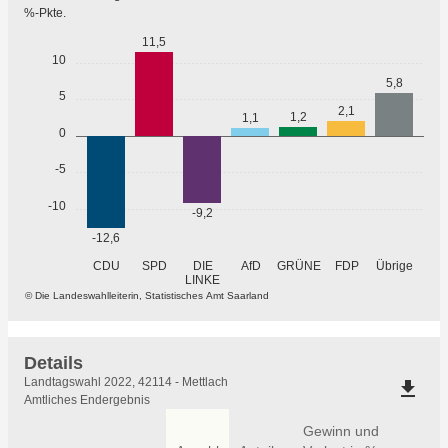
%-Pkte.
11,5
10
5,8
5
2,1
1,2
1,1
0
-5
-10
-9,2
-12,6
GRÜNE
Übrige
CDU
SPD
DIE
AfD
FDP
LINKE
© Die Landeswahlleiterin, Statistisches Amt Saarland
Details
Details
Landtagswahl 2022, 42114 - Mettlach
file_download
Amtliches Endergebnis
Gewinn und