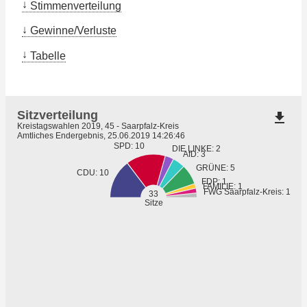
Stimmenverteilung
Gewinne/Verluste
Tabelle
Sitzverteilung
file_download
Kreistagswahlen 2019, 45 - Saarpfalz-Kreis
Amtliches Endergebnis, 25.06.2019 14:26:46
SPD: 10
DIE LINKE: 2
AfD: 3
GRÜNE: 5
CDU: 10
FDP: 1
FAMILIE: 1
FWG Saarpfalz-Kreis: 1
33
Sitze