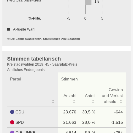
FWG Saarpfalz-Kreis
1,8
%-Pkte.
-5
0
5
Aktuelle Wahl
© Die Landeswahlleiterin, Statistisches Amt Saarland
Stimmen tabellarisch
Stimmen
Kreistagswahlen 2019, 45 - Saarpfalz-Kreis
tabellarisch
Amtliches Endergebnis
Partei
Stimmen
Gewinn
Anzahl
Anteil
und Verlust
absolut
CDU
23.670
30,5 %
-644
SPD
21.663
28,0 %
-1.515
DIE LINKE
4.514
5,8 %
+754