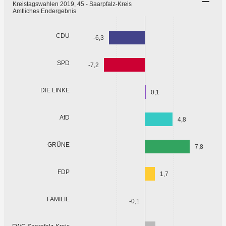
Kreistagswahlen 2019, 45 - Saarpfalz-Kreis
Amtliches Endergebnis
CDU
-6,3
SPD
-7,2
DIE LINKE
0,1
AfD
4,8
GRÜNE
7,8
FDP
1,7
FAMILIE
-0,1