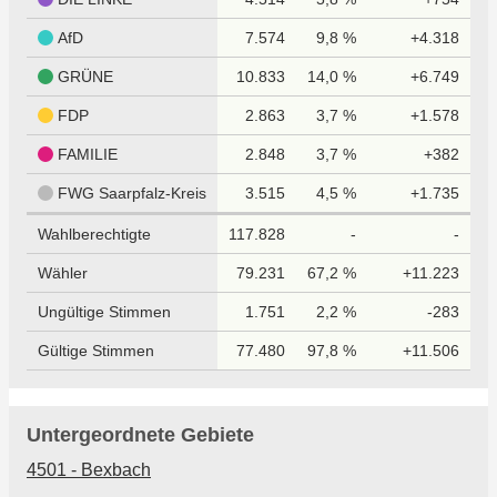
AfD
7.574
9,8 %
+4.318
GRÜNE
10.833
14,0 %
+6.749
FDP
2.863
3,7 %
+1.578
FAMILIE
2.848
3,7 %
+382
FWG Saarpfalz-Kreis
3.515
4,5 %
+1.735
Wahlberechtigte
117.828
-
-
Wähler
79.231
67,2 %
+11.223
Ungültige Stimmen
1.751
2,2 %
-283
Gültige Stimmen
77.480
97,8 %
+11.506
Untergeordnete Gebiete
4501 - Bexbach