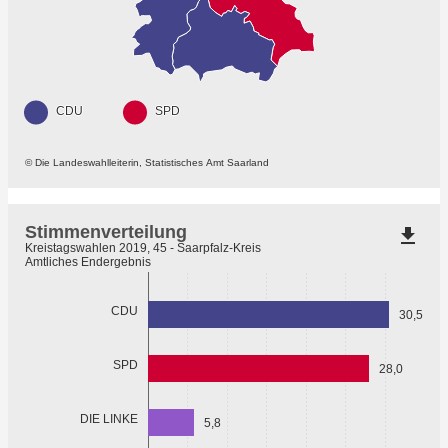
CDU
SPD
© Die Landeswahlleiterin, Statistisches Amt Saarland
Stimmenverteilung
file_download
Kreistagswahlen 2019, 45 - Saarpfalz-Kreis
Amtliches Endergebnis
CDU
30,5
SPD
28,0
DIE LINKE
5,8