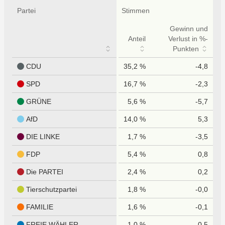
Partei
Stimmen
Gewinn und
Anteil
Verlust in %-
Punkten
CDU
35,2 %
-4,8
SPD
16,7 %
-2,3
GRÜNE
5,6 %
-5,7
AfD
14,0 %
5,3
DIE LINKE
1,7 %
-3,5
FDP
5,4 %
0,8
Die PARTEI
2,4 %
0,2
Tierschutzpartei
1,8 %
-0,0
FAMILIE
1,6 %
-0,1
FREIE WÄHLER
1,0 %
0,5