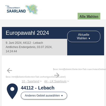
Alle Wahlen
Europawahl 2024
Aktuelle
Wahlen
9. Juni 2024, 44112 - Lebach
Amtliches Endergebnis, 03.07.2024,
14:24:44
arrow_back
$esc.html($districtSelectionTab.naechstesGebie
arrow_forward
$esc.html($districtSelectionTab.vorherigesGebietLabel)
10 - Saarland
44 - LK Saarlouis
place
44112 - Lebach
Anderes Gebiet auswählen