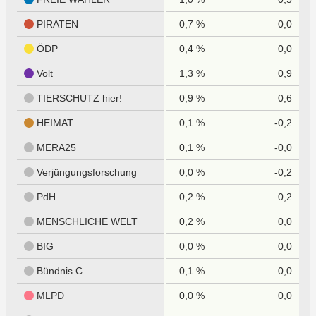
PIRATEN
0,7 %
0,0
ÖDP
0,4 %
0,0
Volt
1,3 %
0,9
TIERSCHUTZ hier!
0,9 %
0,6
HEIMAT
0,1 %
-0,2
MERA25
0,1 %
-0,0
Verjüngungsforschung
0,0 %
-0,2
PdH
0,2 %
0,2
MENSCHLICHE WELT
0,2 %
0,0
BIG
0,0 %
0,0
Bündnis C
0,1 %
0,0
MLPD
0,0 %
0,0