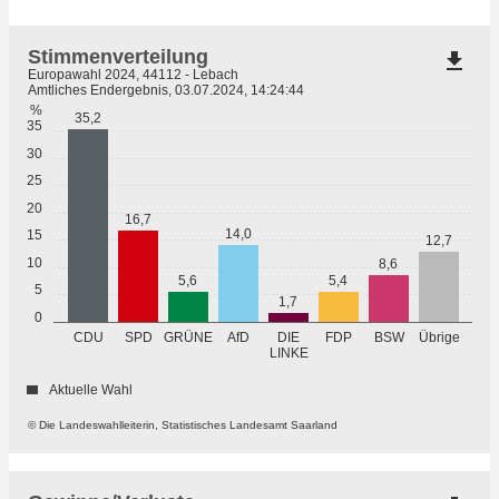
Stimmenverteilung
file_download
Europawahl 2024, 44112 - Lebach
Amtliches Endergebnis, 03.07.2024, 14:24:44
%
35,2
35
30
25
20
16,7
14,0
15
12,7
10
8,6
5,6
5,4
5
1,7
0
GRÜNE
Übrige
CDU
SPD
AfD
DIE
FDP
BSW
LINKE
Aktuelle Wahl
© Die Landeswahlleiterin, Statistisches Landesamt Saarland