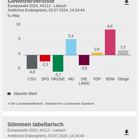
Gewinne/Verluste
file_download
Europawahl 2024, 44112 - Lebach
Amtliches Endergebnis, 03.07.2024, 14:24:44
%-Pkte.
10
8,6
5,3
5
1,5
0,8
0
-2,3
-3,5
-5
-4,8
-5,7
GRÜNE
Übrige
CDU
SPD
AfD
DIE
FDP
BSW
LINKE
Aktuelle Wahl
© Die Landeswahlleiterin, Statistisches Landesamt Saarland
Stimmen tabellarisch
Stimmen
Europawahl 2024, 44112 - Lebach
file_download
tabellarisch
Amtliches Endergebnis, 03.07.2024, 14:24:44