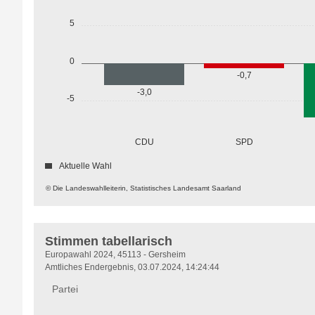
5
0
-0,7
-3,0
-5
CDU
SPD
Aktuelle Wahl
© Die Landeswahlleiterin, Statistisches Landesamt Saarland
Stimmen tabellarisch
Stimmen
Europawahl 2024, 45113 - Gersheim
tabellarisch
Amtliches Endergebnis, 03.07.2024, 14:24:44
Partei