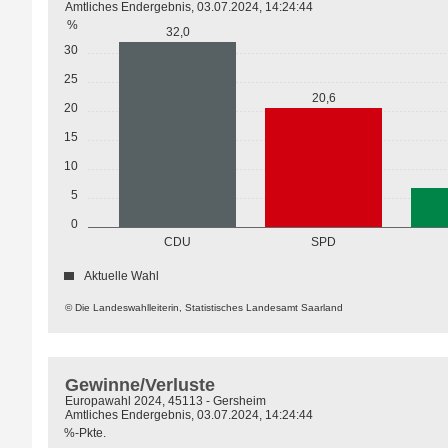
Amtliches Endergebnis, 03.07.2024, 14:24:44
%
32,0
30
25
20,6
20
15
10
5
0
CDU
SPD
Aktuelle Wahl
© Die Landeswahlleiterin, Statistisches Landesamt Saarland
Gewinne/Verluste
Europawahl 2024, 45113 - Gersheim
Amtliches Endergebnis, 03.07.2024, 14:24:44
%-Pkte.