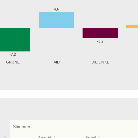
4,6
-3,2
-7,2
GRÜNE
AfD
DIE LINKE
Stimmen
Anzahl
Anteil