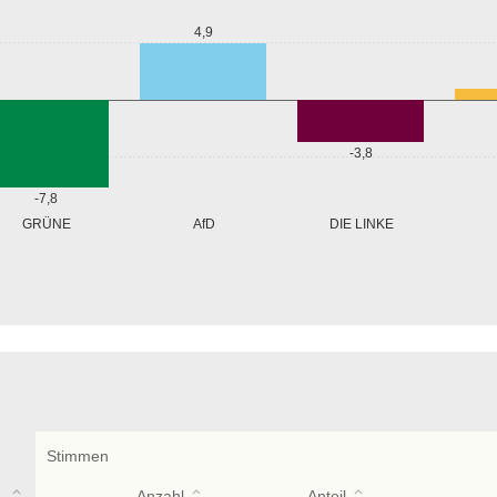
4,9
-3,8
-7,8
GRÜNE
AfD
DIE LINKE
Stimmen
Anzahl
Anteil