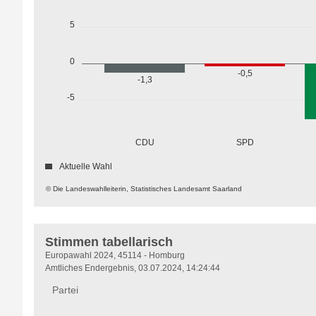
5
0
-0,5
-1,3
-5
CDU
SPD
Aktuelle Wahl
© Die Landeswahlleiterin, Statistisches Landesamt Saarland
Stimmen tabellarisch
Stimmen
Europawahl 2024, 45114 - Homburg
tabellarisch
Amtliches Endergebnis, 03.07.2024, 14:24:44
Partei