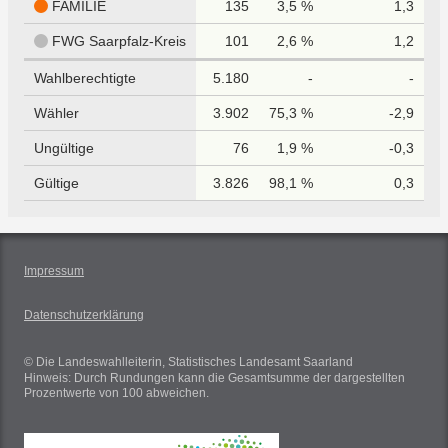
FAMILIE
135
3,5 %
1,3
FWG Saarpfalz-Kreis
101
2,6 %
1,2
Wahlberechtigte
5.180
-
-
Wähler
3.902
75,3 %
-2,9
Ungültige
76
1,9 %
-0,3
Gültige
3.826
98,1 %
0,3
Impressum
Datenschutzerklärung
© Die Landeswahlleiterin, Statistisches Landesamt Saarland
Hinweis: Durch Rundungen kann die Gesamtsumme der dargestellten
Prozentwerte von 100 abweichen.