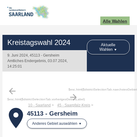
Alle Wahlen
Kreistagswahl 2024
Aktuelle
Wahlen
9. Juni 2024, 45113 - Gersheim
Amtliches Endergebnis, 03.07.2024,
14:25:01
arrow_back
$esc.html($districtSelectionTab.naechstesGebie
arrow_forward
$esc.html($districtSelectionTab.vorherigesGebietLabel)
10 - Saarland
45 - Saarpfalz-Kreis
place
45113 - Gersheim
Anderes Gebiet auswählen