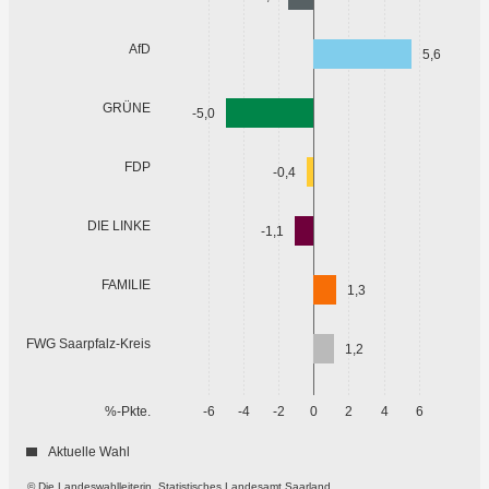
AfD
5,6
GRÜNE
-5,0
FDP
-0,4
DIE LINKE
-1,1
FAMILIE
1,3
FWG Saarpfalz-Kreis
1,2
%-Pkte.
-6
-4
-2
0
2
4
6
Aktuelle Wahl
© Die Landeswahlleiterin, Statistisches Landesamt Saarland