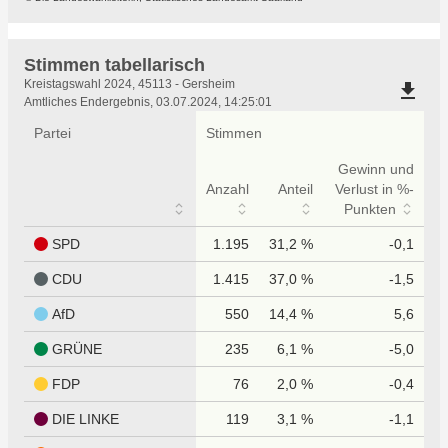
Stimmen tabellarisch
Stimmen
Kreistagswahl 2024, 45113 - Gersheim
file_download
tabellarisch
Amtliches Endergebnis, 03.07.2024, 14:25:01
Partei
Stimmen
Gewinn und
Anzahl
Anteil
Verlust in %-
Punkten
SPD
1.195
31,2 %
-0,1
CDU
1.415
37,0 %
-1,5
AfD
550
14,4 %
5,6
GRÜNE
235
6,1 %
-5,0
FDP
76
2,0 %
-0,4
DIE LINKE
119
3,1 %
-1,1