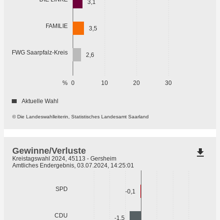
3,1
FAMILIE
3,5
FWG Saarpfalz-Kreis
2,6
%
0
10
20
30
Aktuelle Wahl
© Die Landeswahlleiterin, Statistisches Landesamt Saarland
Gewinne/Verluste
file_download
Kreistagswahl 2024, 45113 - Gersheim
Amtliches Endergebnis, 03.07.2024, 14:25:01
SPD
-0,1
CDU
-1,5