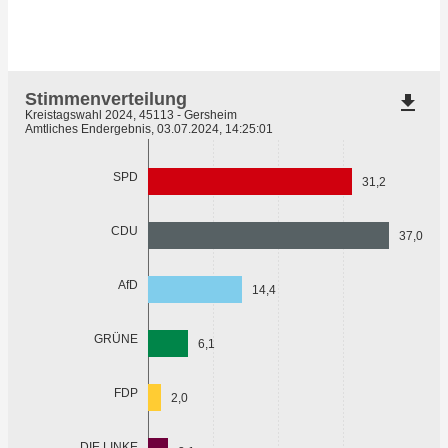
Stimmenverteilung
file_download
Kreistagswahl 2024, 45113 - Gersheim
Amtliches Endergebnis, 03.07.2024, 14:25:01
SPD
31,2
CDU
37,0
AfD
14,4
GRÜNE
6,1
FDP
2,0
DIE LINKE