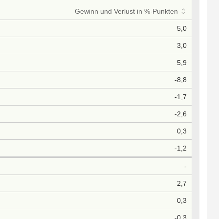
Gewinn und Verlust in %-Punkten
5,0
3,0
5,9
-8,8
-1,7
-2,6
0,3
-1,2
-
2,7
0,3
-0,3