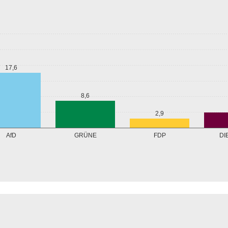
17,6
8,6
2,9
GRÜNE
AfD
FDP
DI