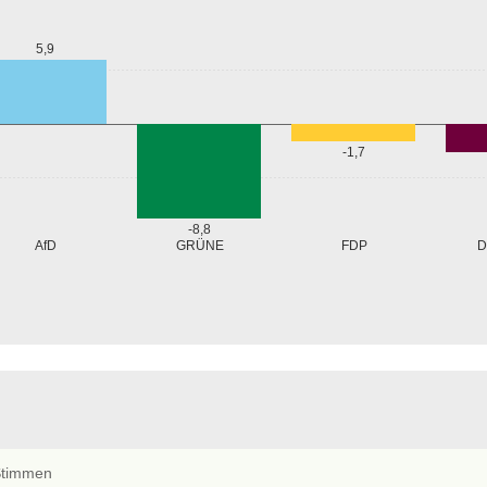
5,9
-1,7
-8,8
GRÜNE
AfD
FDP
D
timmen