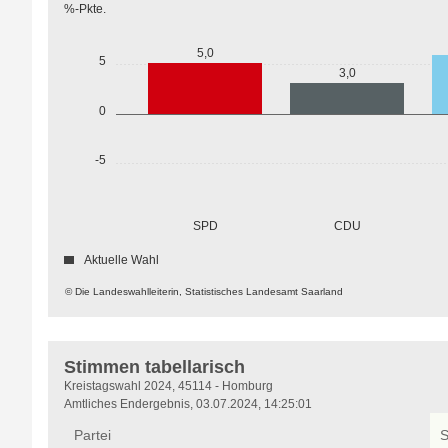
%-Pkte.
5,0
5
3,0
0
-5
SPD
CDU
Aktuelle Wahl
© Die Landeswahlleiterin, Statistisches Landesamt Saarland
Stimmen tabellarisch
Stimmen
Kreistagswahl 2024, 45114 - Homburg
tabellarisch
Amtliches Endergebnis, 03.07.2024, 14:25:01
Partei
S