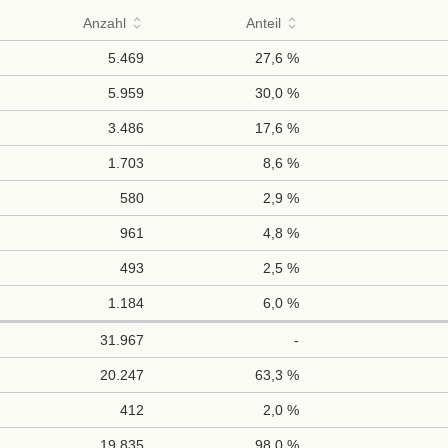
Anzahl
Anteil
5.469
27,6 %
5.959
30,0 %
3.486
17,6 %
1.703
8,6 %
580
2,9 %
961
4,8 %
493
2,5 %
1.184
6,0 %
31.967
-
20.247
63,3 %
412
2,0 %
19.835
98,0 %