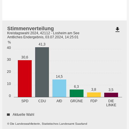
Stimmenverteilung
file_download
Kreistagswahl 2024, 42112 - Losheim am See
Amtliches Endergebnis, 03.07.2024, 14:25:01
%
41,3
40
30,6
30
20
14,5
10
6,3
3,8
3,5
0
GRÜNE
SPD
CDU
AfD
FDP
DIE
LINKE
Aktuelle Wahl
© Die Landeswahlleiterin, Statistisches Landesamt Saarland