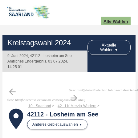
Alle Wahlen
Kreistagswahl 2024
Aktuelle
Wahlen
9. Juni 2024, 42112 - Losheim am See
Amtliches Endergebnis, 03.07.2024,
14:25:01
arrow_back
$esc.html($districtSelectionTab.naechstesGebie
arrow_forward
$esc.html($districtSelectionTab.vorherigesGebietLabel)
10 - Saarland
42 - LK Merzig-Wadern
place
42112 - Losheim am See
Anderes Gebiet auswählen