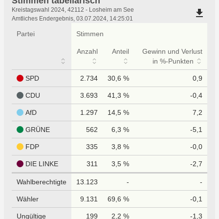
Stimmen tabellarisch
Stimmen
Kreistagswahl 2024, 42112 - Losheim am See
file_download
tabellarisch
Amtliches Endergebnis, 03.07.2024, 14:25:01
Partei
Stimmen
Anzahl
Anteil
Gewinn und Verlust
in %-Punkten
SPD
2.734
30,6 %
0,9
CDU
3.693
41,3 %
-0,4
AfD
1.297
14,5 %
7,2
GRÜNE
562
6,3 %
-5,1
FDP
335
3,8 %
-0,0
DIE LINKE
311
3,5 %
-2,7
Wahlberechtigte
13.123
-
-
Wähler
9.131
69,6 %
-0,1
Ungültige
199
2,2 %
-1,3