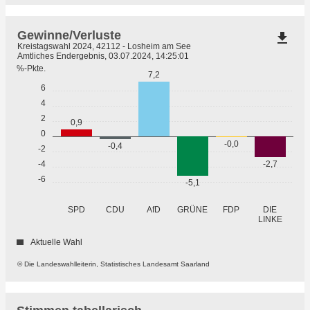
Gewinne/Verluste
file_download
Kreistagswahl 2024, 42112 - Losheim am See
Amtliches Endergebnis, 03.07.2024, 14:25:01
%-Pkte.
7,2
6
4
2
0,9
0
-0,0
-0,4
-2
-2,7
-4
-6
-5,1
GRÜNE
SPD
CDU
AfD
FDP
DIE
LINKE
Aktuelle Wahl
© Die Landeswahlleiterin, Statistisches Landesamt Saarland