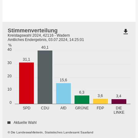
Stimmenverteilung
file_download
Kreistagswahl 2024, 42116 - Wadern
Amtliches Endergebnis, 03.07.2024, 14:25:01
%
40,1
40
31,1
30
20
15,6
10
6,3
3,6
3,4
0
GRÜNE
SPD
CDU
AfD
FDP
DIE
LINKE
Aktuelle Wahl
© Die Landeswahlleiterin, Statistisches Landesamt Saarland