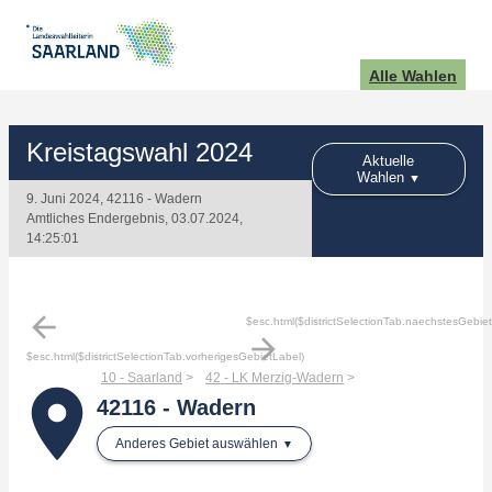
Alle Wahlen
Kreistagswahl 2024
Aktuelle
Wahlen
9. Juni 2024, 42116 - Wadern
Amtliches Endergebnis, 03.07.2024,
14:25:01
arrow_back
$esc.html($districtSelectionTab.naechstesGebie
arrow_forward
$esc.html($districtSelectionTab.vorherigesGebietLabel)
10 - Saarland
42 - LK Merzig-Wadern
place
42116 - Wadern
Anderes Gebiet auswählen