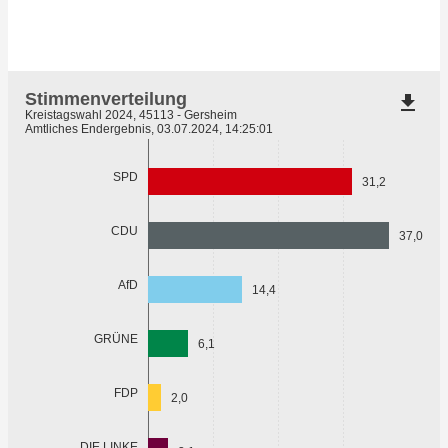
Stimmenverteilung
file_download
Kreistagswahl 2024, 45113 - Gersheim
Amtliches Endergebnis, 03.07.2024, 14:25:01
SPD
31,2
CDU
37,0
AfD
14,4
GRÜNE
6,1
FDP
2,0
DIE LINKE