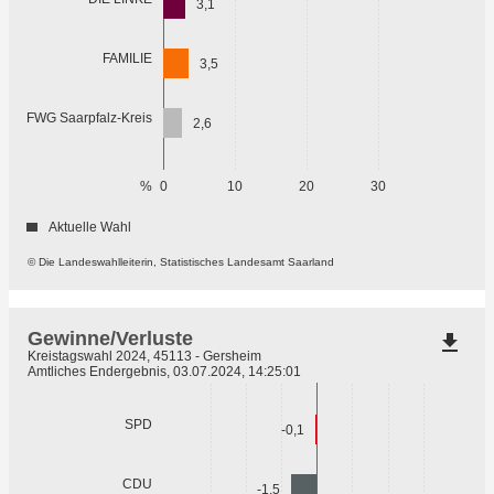
3,1
FAMILIE
3,5
FWG Saarpfalz-Kreis
2,6
%
0
10
20
30
Aktuelle Wahl
© Die Landeswahlleiterin, Statistisches Landesamt Saarland
Gewinne/Verluste
file_download
Kreistagswahl 2024, 45113 - Gersheim
Amtliches Endergebnis, 03.07.2024, 14:25:01
SPD
-0,1
CDU
-1,5