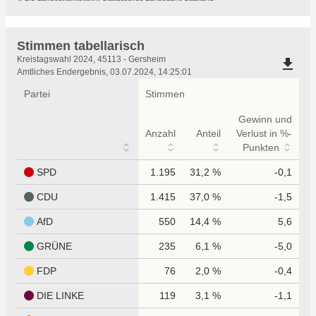
Stimmen tabellarisch
Stimmen
Kreistagswahl 2024, 45113 - Gersheim
file_download
tabellarisch
Amtliches Endergebnis, 03.07.2024, 14:25:01
Partei
Stimmen
Gewinn und
Anzahl
Anteil
Verlust in %-
Punkten
SPD
1.195
31,2 %
-0,1
CDU
1.415
37,0 %
-1,5
AfD
550
14,4 %
5,6
GRÜNE
235
6,1 %
-5,0
FDP
76
2,0 %
-0,4
DIE LINKE
119
3,1 %
-1,1