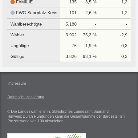
FAMILIE
135
3,5 %
1,3
FWG Saarpfalz-Kreis
101
2,6 %
1,2
Wahlberechtigte
5.180
-
-
Wähler
3.902
75,3 %
-2,9
Ungültige
76
1,9 %
-0,3
Gültige
3.826
98,1 %
0,3
Impressum
Datenschutzerklärung
© Die Landeswahlleiterin, Statistisches Landesamt Saarland
Hinweis: Durch Rundungen kann die Gesamtsumme der dargestellten
Prozentwerte von 100 abweichen.