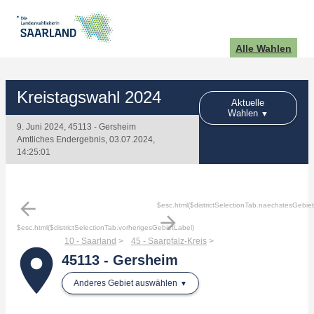
Alle Wahlen
Kreistagswahl 2024
Aktuelle
Wahlen
9. Juni 2024, 45113 - Gersheim
Amtliches Endergebnis, 03.07.2024,
14:25:01
arrow_back
$esc.html($districtSelectionTab.naechstesGebie
arrow_forward
$esc.html($districtSelectionTab.vorherigesGebietLabel)
10 - Saarland
45 - Saarpfalz-Kreis
place
45113 - Gersheim
Anderes Gebiet auswählen