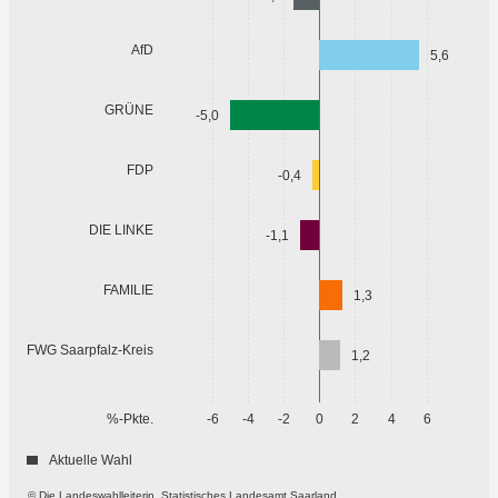
AfD
5,6
GRÜNE
-5,0
FDP
-0,4
DIE LINKE
-1,1
FAMILIE
1,3
FWG Saarpfalz-Kreis
1,2
%-Pkte.
-6
-4
-2
0
2
4
6
Aktuelle Wahl
© Die Landeswahlleiterin, Statistisches Landesamt Saarland