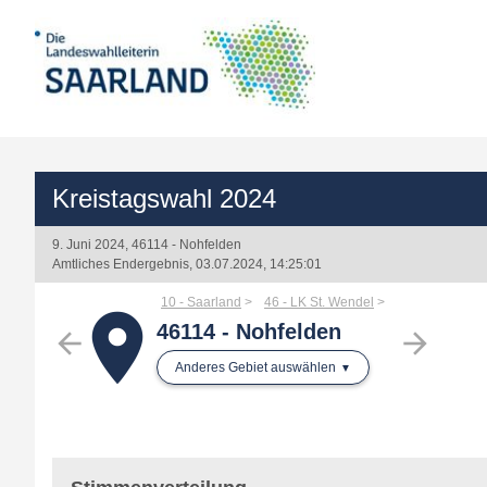
Kreistagswahl 2024
9. Juni 2024, 46114 - Nohfelden
Amtliches Endergebnis, 03.07.2024, 14:25:01
10 - Saarland
46 - LK St. Wendel
place
46114 - Nohfelden
arrow_back
arrow_forward
Anderes Gebiet auswählen