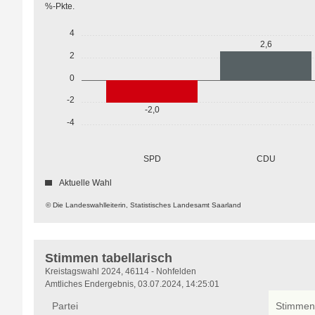
%-Pkte.
4
2,6
2
0
-2
-2,0
-4
SPD
CDU
Aktuelle Wahl
© Die Landeswahlleiterin, Statistisches Landesamt Saarland
Stimmen tabellarisch
Stimmen
Kreistagswahl 2024, 46114 - Nohfelden
tabellarisch
Amtliches Endergebnis, 03.07.2024, 14:25:01
Partei
Stimmen