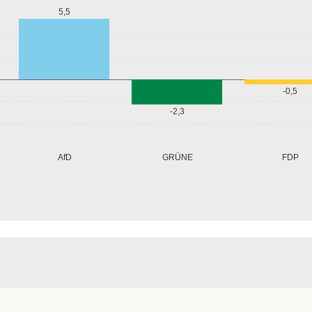
5,5
-0,5
-2,3
GRÜNE
AfD
FDP