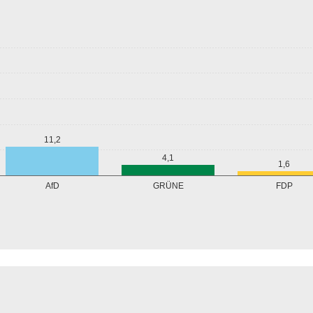
11,2
4,1
1,6
GRÜNE
AfD
FDP