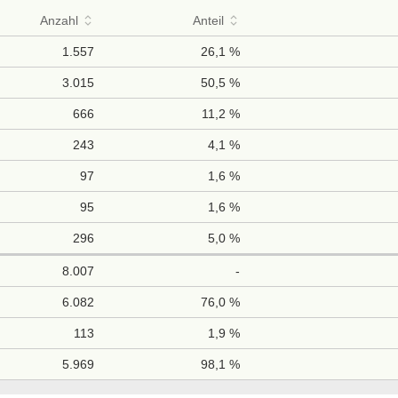
Anzahl
Anteil
1.557
26,1 %
3.015
50,5 %
666
11,2 %
243
4,1 %
97
1,6 %
95
1,6 %
296
5,0 %
8.007
-
6.082
76,0 %
113
1,9 %
5.969
98,1 %