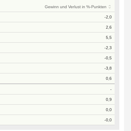
Gewinn und Verlust in %-Punkten
-2,0
2,6
5,5
-2,3
-0,5
-3,8
0,6
-
0,9
0,0
-0,0