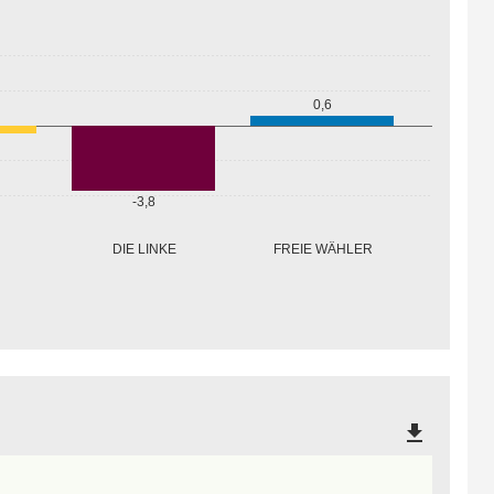
0,6
-3,8
FREIE WÄHLER
DIE LINKE
file_download