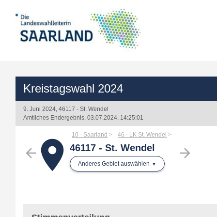
Kreistagswahl 2024
9. Juni 2024, 46117 - St. Wendel
Amtliches Endergebnis, 03.07.2024, 14:25:01
10 - Saarland
46 - LK St. Wendel
place
46117 - St. Wendel
arrow_back
arrow_forward
Anderes Gebiet auswählen