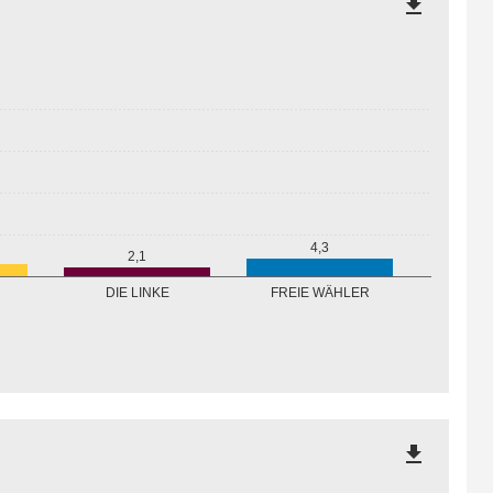
file_download
4,3
2,1
FREIE WÄHLER
DIE LINKE
file_download