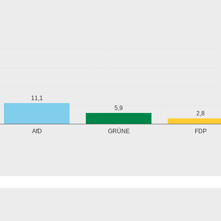
11,1
5,9
2,8
GRÜNE
AfD
FDP