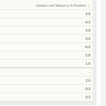
Gewinn und Verlust in %-Punkten
4,8
-4,2
4,8
-3,6
-0,5
-2,8
1,5
-
2,0
-0,3
0,3