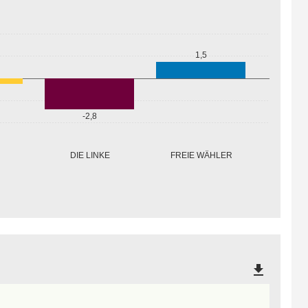
1,5
-2,8
FREIE WÄHLER
DIE LINKE
file_download