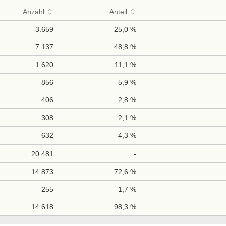
Anzahl
Anteil
3.659
25,0 %
7.137
48,8 %
1.620
11,1 %
856
5,9 %
406
2,8 %
308
2,1 %
632
4,3 %
20.481
-
14.873
72,6 %
255
1,7 %
14.618
98,3 %