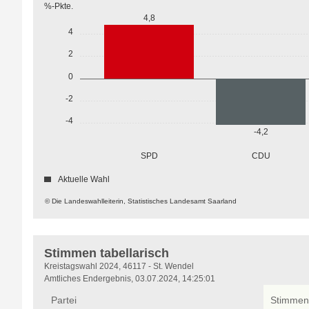
%-Pkte.
4,8
4
2
0
-2
-4
-4,2
SPD
CDU
Aktuelle Wahl
© Die Landeswahlleiterin, Statistisches Landesamt Saarland
Stimmen tabellarisch
Stimmen
Kreistagswahl 2024, 46117 - St. Wendel
tabellarisch
Amtliches Endergebnis, 03.07.2024, 14:25:01
Partei
Stimmen