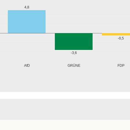
4,8
-0,5
-3,6
GRÜNE
AfD
FDP