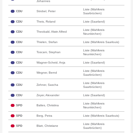
Johannes
Liste (Wahlkreis
CDU
Strobel, Peter
Saarbrücken)
CDU
Theis, Roland
Liste (Saarland)
Liste (Wahlkreis
CDU
Theobald, Alwin Alfred
Neunkirchen)
CDU
Thielen, Stefan
Liste (Wahlkreis Saarlouis)
Liste (Wahlkreis
CDU
Toscani, Stephan
Neunkirchen)
CDU
Wagner-Scheid, Anja
Liste (Saarland)
Liste (Wahlkreis
CDU
Wegner, Bernd
Saarbrücken)
Liste (Wahlkreis
CDU
Zehner, Sascha
Saarbrücken)
CDU
Zeyer, Alexander
Liste (Saarland)
Liste (Wahlkreis
SPD
Baltes, Christina
Neunkirchen)
SPD
Berg, Petra
Liste (Wahlkreis Saarlouis)
Liste (Wahlkreis
SPD
Blatt, Christiane
Saarbrücken)