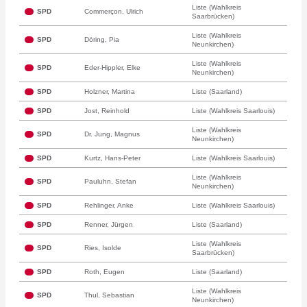
Liste (Wahlkreis
SPD
Commerçon, Ulrich
Saarbrücken)
Liste (Wahlkreis
SPD
Döring, Pia
Neunkirchen)
Liste (Wahlkreis
SPD
Eder-Hippler, Elke
Neunkirchen)
SPD
Holzner, Martina
Liste (Saarland)
SPD
Jost, Reinhold
Liste (Wahlkreis Saarlouis)
Liste (Wahlkreis
SPD
Dr. Jung, Magnus
Neunkirchen)
SPD
Kurtz, Hans-Peter
Liste (Wahlkreis Saarlouis)
Liste (Wahlkreis
SPD
Pauluhn, Stefan
Neunkirchen)
SPD
Rehlinger, Anke
Liste (Wahlkreis Saarlouis)
SPD
Renner, Jürgen
Liste (Saarland)
Liste (Wahlkreis
SPD
Ries, Isolde
Saarbrücken)
SPD
Roth, Eugen
Liste (Saarland)
Liste (Wahlkreis
SPD
Thul, Sebastian
Neunkirchen)