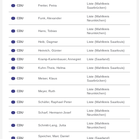
Liste (Wahlkreis
CDU
Fretter, Petra
Saarbrücken)
Liste (Wahlkreis
CDU
Funk, Alexander
Neunkirchen)
Liste (Wahlkreis
CDU
Hans, Tobias
Neunkirchen)
CDU
Heib, Dagmar
Liste (Wahlkreis Saarlouis)
CDU
Heinrich, Günter
Liste (Wahlkreis Saarlouis)
CDU
Kramp-Karrenbauer, Annegret
Liste (Saarland)
CDU
Kuhn-Theis, Helma
Liste (Wahlkreis Saarlouis)
Liste (Wahlkreis
CDU
Meiser, Klaus
Saarbrücken)
Liste (Wahlkreis
CDU
Meyer, Ruth
Neunkirchen)
CDU
Schäfer, Raphael Peter
Liste (Wahlkreis Saarlouis)
Liste (Wahlkreis
CDU
Scharf, Hermann-Josef
Neunkirchen)
Liste (Wahlkreis
CDU
Schmitt-Lang, Jutta
Neunkirchen)
Speicher, Marc Daniel
CDU
Liste (Saarland)