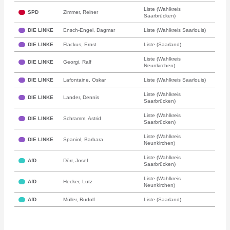
Liste (Wahlkreis
SPD
Zimmer, Reiner
Saarbrücken)
DIE LINKE
Ensch-Engel, Dagmar
Liste (Wahlkreis Saarlouis)
DIE LINKE
Flackus, Ernst
Liste (Saarland)
Liste (Wahlkreis
DIE LINKE
Georgi, Ralf
Neunkirchen)
DIE LINKE
Lafontaine, Oskar
Liste (Wahlkreis Saarlouis)
Liste (Wahlkreis
DIE LINKE
Lander, Dennis
Saarbrücken)
Liste (Wahlkreis
DIE LINKE
Schramm, Astrid
Saarbrücken)
Liste (Wahlkreis
DIE LINKE
Spaniol, Barbara
Neunkirchen)
Liste (Wahlkreis
AfD
Dörr, Josef
Saarbrücken)
Liste (Wahlkreis
AfD
Hecker, Lutz
Neunkirchen)
AfD
Müller, Rudolf
Liste (Saarland)